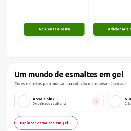
Adicionar a cesta
Adicionar a 
Um mundo de esmaltes em gel
Cores e efeitos para montar sua coleção ou renovar a bancada.
Rosa e pink
Nud
→
Do delicado ao vibrante
Clás
Explorar esmaltes em gel
→