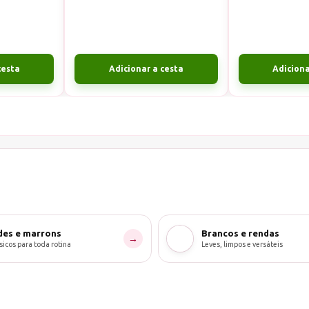
cesta
Adicionar a cesta
Adiciona
es e marrons
Brancos e rendas
→
sicos para toda rotina
Leves, limpos e versáteis