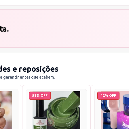
ta.
des e reposições
a garantir antes que acabem.
58% OFF
12% OFF