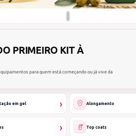
O PRIMEIRO KIT À
equipamentos para quem está começando ou já vive da
›
tação em gel
Alongamento
›
es
Top coats