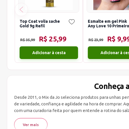
Top Coat volia sache
Esmalte em gel Pink
Gold 9g Refil
Any Love 10 Primeir
Amor
R$ 25,99
R$ 9,9
R$ 35,99
R$ 23,99
Conheça a
Desde 2011, o Mix da Jo seleciona produtos para unhas pe
de variedade, confiança e agilidade na hora de comprar. 
com uma curadoria feita por quem entende a rotina do sal
Ver mais