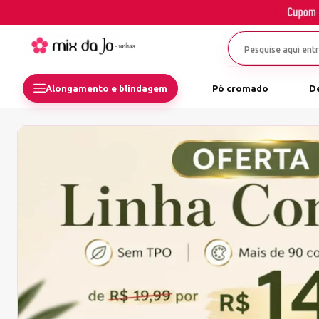
Alongamento e blindagem
Pó cromado
D