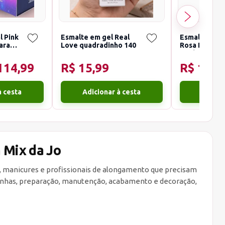
l Pink
Esmalte em gel Real
Esmalte em g
ara
Love quadradinho 140
Rosa Borbole
Real Love 8m
114,99
R$ 15,99
R$ 15,9
 Mix da Jo
s, manicures e profissionais de alongamento que precisam
e unhas, preparação, manutenção, acabamento e decoração,