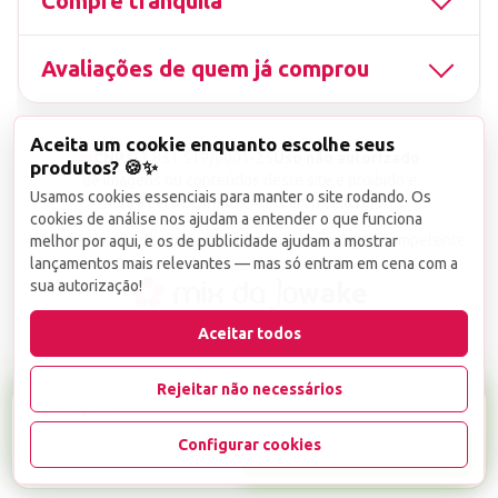
Compre tranquila
Avaliações de quem já comprou
Aceita um cookie enquanto escolhe seus
▤
CNPJ
13.851.519/0001-25
Uso não autorizado
produtos? 🍪✨
de imagens ou conteúdos deste site é proibido e
Usamos cookies essenciais para manter o site rodando. Os
viola a Lei de Direitos Autorais nº 9.610/98.
cookies de análise nos ajudam a entender o que funciona
Infrações serão denunciadas diretamente ao órgão competente.
melhor por aqui, e os de publicidade ajudam a mostrar
lançamentos mais relevantes — mas só entram em cena com a
sua autorização!
wake
Aceitar todos
Rejeitar não necessários
R$ 16,99
Configurar cookies
-
+
1
Favoritar
Adicionar ao carrinho