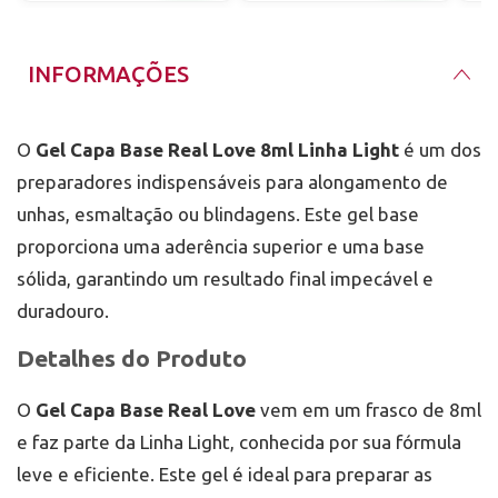
melhor aderência.
Onde Comprar
Higiene
: Certifique-se de que as unhas estejam
A
Mix da Jo
oferece o
Gel Capa Base Real Love 8ml
completamente limpas antes da aplicação.
INFORMAÇÕES
Linha Light
com entrega em todo o Brasil. Para
quem está em Porto Alegre e região, contamos com
a entrega via motoboy em até 2 horas. Além disso,
nossa loja física está pertinho do Barra Shopping,
Por que Escolher o Gel Capa Base Real Love?
O
Gel Capa Base Real Love 8ml Linha Light
é um dos
proporcionando uma experiência de compra ainda
O
Gel Capa Base Real Love
é a escolha ideal para
mais conveniente desde 2011.
preparadores indispensáveis para alongamento de
quem deseja preparar as unhas de forma eficaz e
duradoura. Seja para uso pessoal ou profissional,
unhas, esmaltação ou blindagens. Este gel base
este gel base garante uma aplicação perfeita e uma
base sólida para qualquer tipo de alongamento,
proporciona uma aderência superior e uma base
esmaltação ou blindagem.
sólida, garantindo um resultado final impecável e
duradouro.
Detalhes do Produto
O
Gel Capa Base Real Love
vem em um frasco de 8ml
e faz parte da Linha Light, conhecida por sua fórmula
leve e eficiente. Este gel é ideal para preparar as