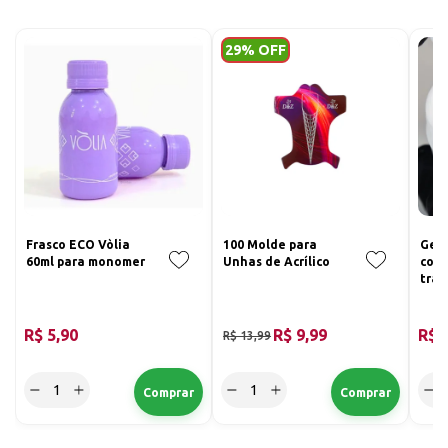
por possibilitar mais tempo na modelagem.
29% OFF
Frasco ECO Vòlia
100 Molde para
Gel 
60ml para monomer
Unhas de Acrílico
cont
tran
25g
R$ 5,90
R$ 9,99
R$ 
R$ 13,99