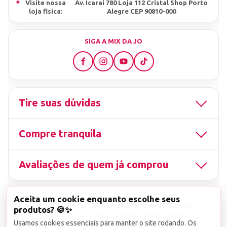
⌖
Visite nossa
Av. Icarai 780 Loja 112 Cristal Shop Porto
loja fisica:
Alegre CEP 90810-000
SIGA A MIX DA JO
Tire suas dúvidas
Compre tranquila
Avaliações de quem já comprou
Aceita um cookie enquanto escolhe seus
▤
CNPJ
13.851.519/0001-25
Uso não autorizado
produtos? 🍪✨
de imagens ou conteúdos deste site é proibido e
Usamos cookies essenciais para manter o site rodando. Os
viola a Lei de Direitos Autorais nº 9.610/98.