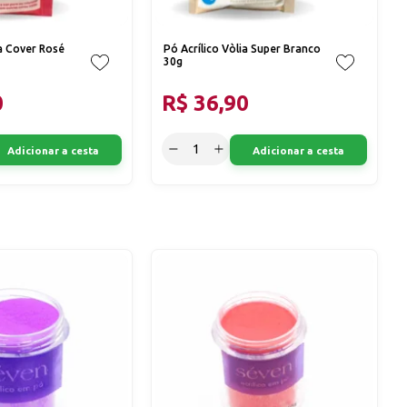
ia Cover Rosé
Pó Acrílico Vòlia Super Branco
30g
0
R$ 36,90
Adicionar a cesta
Adicionar a cesta