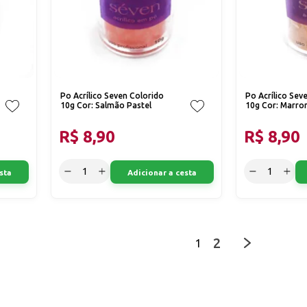
Po Acrílico Seven Colorido
Po Acrílico Sev
10g Cor: Salmão Pastel
10g Cor: Marr
R$ 8,90
R$ 8,90
sta
Adicionar a cesta
2
1