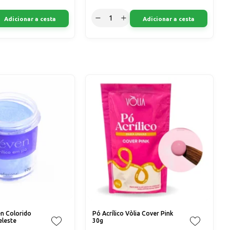
Adicionar a cesta
Adicionar a cesta
en Colorido
Pó Acrílico Vòlia Cover Pink
eleste
30g