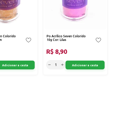
en Colorido
Po Acrílico Seven Colorido
om
10g Cor: Lilas
R$ 8,90
Adicionar a cesta
Adicionar a cesta