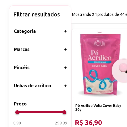
Filtrar resultados
Mostrando 24 produtos de 44 
Categoria
ALONGAMENTO DE
UNHAS
Marcas
PÓ ACRÍLICO
SÉVEN
UNHAS DE ACRÍLICO
VOLIA
Pincéis
UNHAS DE ACRILICO E
UNHAS DE ACRILICO E
POLYGEL
POLYGEL
Unhas de acrílico
PÓ ACRÍLICO
Preço
Pó Acrílico Vòlia Cover Baby
30g
R$ 36,90