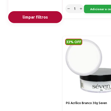
Adicionar a ce
limpar filtros
33% OFF
Pó Acrílico Branco 30g Seven