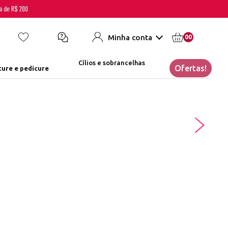
Minha conta
00
Cílios e sobrancelhas
Ofertas!
ure e pedicure