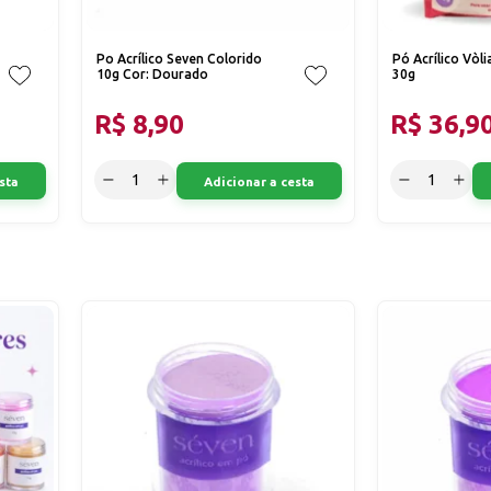
Po Acrílico Seven Colorido
Pó Acrílico Vòl
10g Cor: Dourado
30g
R$ 8,90
R$ 36,9
sta
Adicionar a cesta