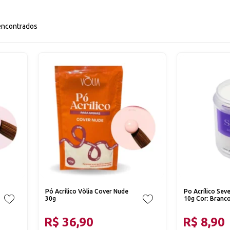
encontrados
Pó Acrílico Vòlia Cover Nude
Po Acrílico Sev
30g
10g Cor: Branc
R$ 36,90
R$ 8,90