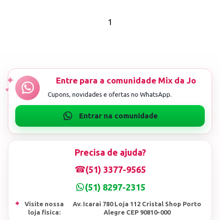
1
Precisa de ajuda?
☎
(51) 3377-9565
(51) 8297-2315
⌖
Visite nossa
Av. Icarai 780 Loja 112 Cristal Shop Porto
loja fisica:
Alegre CEP 90810-000