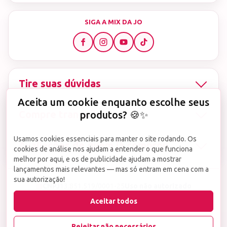
SIGA A MIX DA JO
Tire suas dúvidas
Aceita um cookie enquanto escolhe seus
Compre tranquila
produtos? 🍪✨
Usamos cookies essenciais para manter o site rodando. Os
Avaliações de quem já comprou
cookies de análise nos ajudam a entender o que funciona
melhor por aqui, e os de publicidade ajudam a mostrar
lançamentos mais relevantes — mas só entram em cena com a
sua autorização!
▤
CNPJ
13.851.519/0001-25
Uso não autorizado
de imagens ou conteúdos deste site é proibido e
Aceitar todos
viola a Lei de Direitos Autorais nº 9.610/98.
Infrações serão denunciadas diretamente ao órgão competente.
Rejeitar não necessários