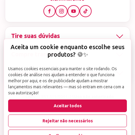
Tire suas dúvidas
Aceita um cookie enquanto escolhe seus
Compre tranquila
produtos? 🍪✨
Usamos cookies essenciais para manter o site rodando. Os
Avaliações de quem já comprou
cookies de análise nos ajudam a entender o que funciona
melhor por aqui, e os de publicidade ajudam a mostrar
lançamentos mais relevantes — mas só entram em cena com a
sua autorização!
▤
CNPJ
13.851.519/0001-25
Uso não autorizado
de imagens ou conteúdos deste site é proibido e
Aceitar todos
viola a Lei de Direitos Autorais nº 9.610/98.
Infrações serão denunciadas diretamente ao órgão competente.
Rejeitar não necessários
wake