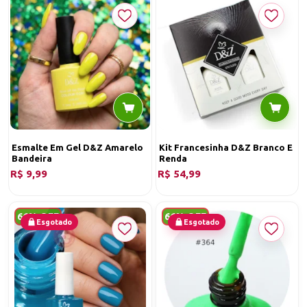
Esmalte Em Gel D&Z Amarelo
Kit Francesinha D&Z Branco E
Bandeira
Renda
R$ 9,99
R$ 54,99
66% OFF
66% OFF
Esgotado
Esgotado