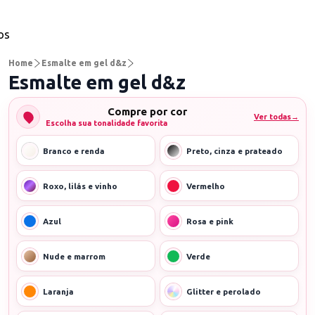
os
Home
Esmalte em gel d&z
Esmalte em gel d&z
Compre por cor
Ver todas
→
Escolha sua tonalidade favorita
Branco e renda
Preto, cinza e prateado
Roxo, lilás e vinho
Vermelho
Azul
Rosa e pink
Nude e marrom
Verde
Laranja
Glitter e perolado