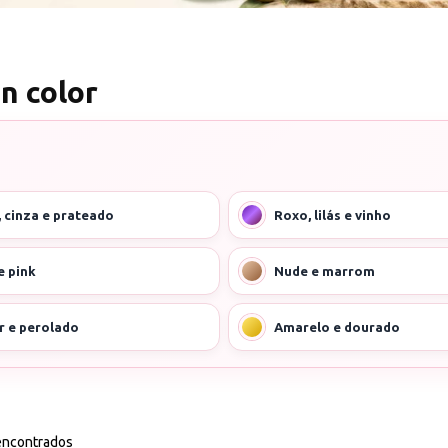
n color
, cinza e prateado
Roxo, lilás e vinho
e pink
Nude e marrom
r e perolado
Amarelo e dourado
encontrados