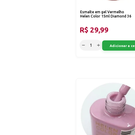
Esmalte em gel Vermelho
Helen Color 15ml Diamond 36
R$ 29,99
Adicionar a ce