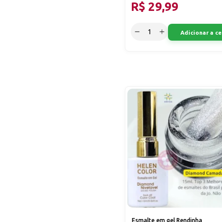
R$ 29,99
Adicionar a ce
Esmalte em gel Rendinha