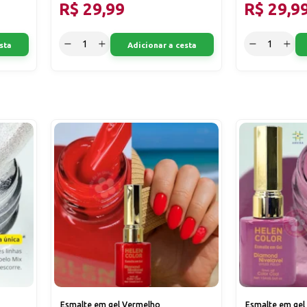
R$ 29,99
R$ 29,9
sta
Adicionar a cesta
Esmalte em gel Vermelho
Esmalte em gel