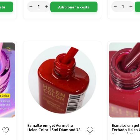
sta
Adicionar a cesta
Esmalte em gel Vermelho
Esmalte em gel
Helen Color 15ml Diamond 38
Fechado Helen 
Diamond 40