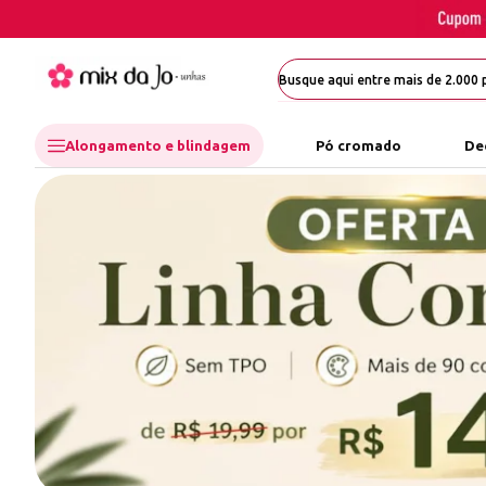
Alongamento e blindagem
Pó cromado
De