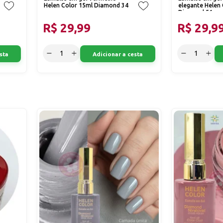
Helen Color 15ml Diamond 34
elegante Helen
Diamond 51
R$ 29,99
R$ 29,9
sta
Adicionar a cesta