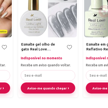
Esmalte gel olho de
Esmalte em g
gato Real Love
Refletivo Re
Refletivo 06 prateado
linha light 8
Indisponível no momento
Indisponível
Magnético
tar.
Receba um aviso quando voltar.
Receba um avi
r
Avise-me quando chegar
Avise-me