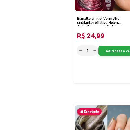
Esmalte em gel Vermelho
cintilante refletivo Helen
Color Fragrance 12ml
R$ 24,99
Adicionar a ce
Esgotado
20% OFF