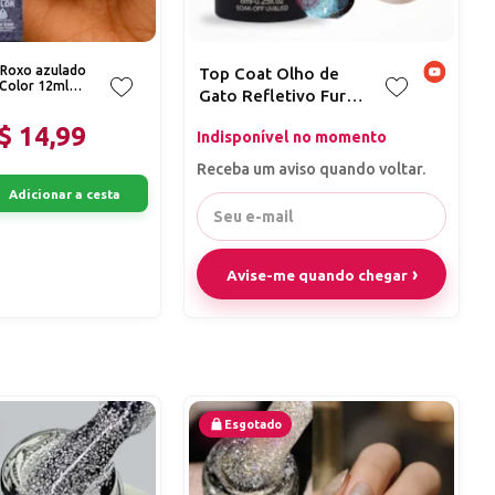
 Roxo azulado
Top Coat Olho de
 Color 12ml
Gato Refletivo Furta
cor Real Love 8ml
$ 14,99
Indisponível no momento
Cat Eye
Receba um aviso quando voltar.
Adicionar a cesta
Avise-me quando chegar
Esgotado