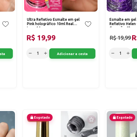
Ultra Refletivo Esmalte em gel
Esmalte em gel
Pink holográfico 10ml Real
Refletivo Helen
Love 14
Conexão 42
R$ 19,99
R
R$ 19,99
sta
Adicionar a cesta
Esgotado
Esgotado
20% OFF