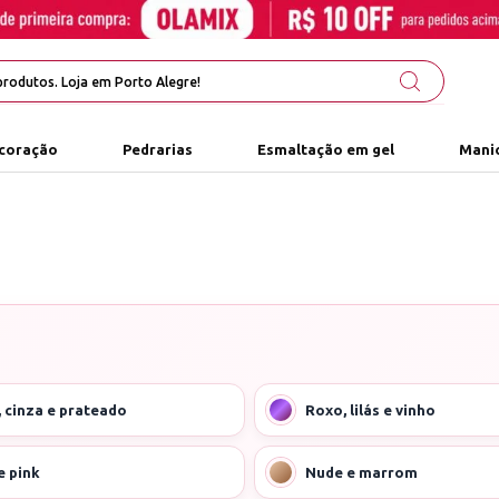
coração
Pedrarias
Esmaltação em gel
Manic
, cinza e prateado
Roxo, lilás e vinho
e pink
Nude e marrom