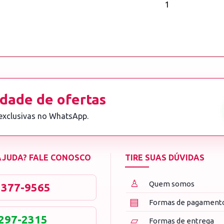
1
dade de ofertas
 exclusivas no WhatsApp.
 AJUDA? FALE CONOSCO
TIRE SUAS DÚVIDAS
♙
Quem somos
3377-9565
▤
Formas de pagament
8297-2315
▱
Formas de entrega