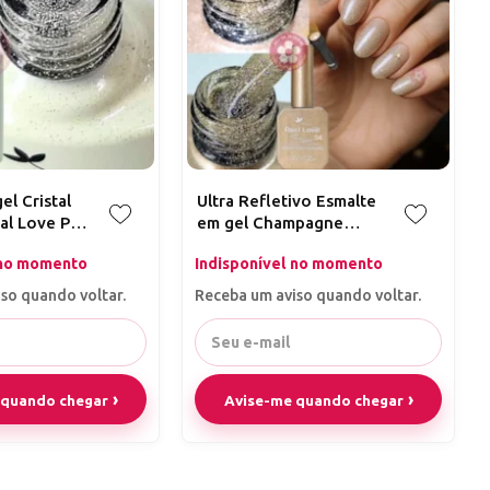
el Cristal
Ultra Refletivo Esmalte
al Love P90
em gel Champagne
ml
holográfico 10ml Real
 no momento
Indisponível no momento
Love 04
so quando voltar.
Receba um aviso quando voltar.
 quando chegar
Avise-me quando chegar