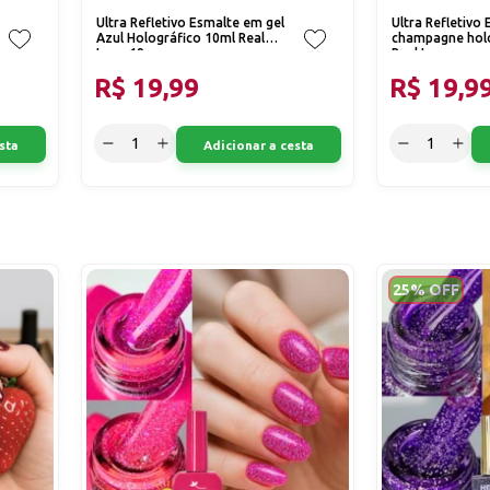
Ultra Refletivo Esmalte em gel
Ultra Refletivo
Azul Holográfico 10ml Real
champagne holo
Love 19
Real Love
R$ 19,99
R$ 19,9
sta
Adicionar a cesta
25% OFF