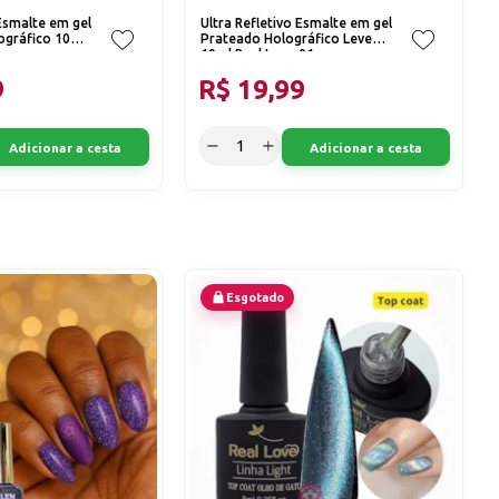
 Esmalte em gel
Ultra Refletivo Esmalte em gel
gráfico 10ml
Prateado Holográfico Leve
10ml Real Love 01
9
R$ 19,99
Adicionar a cesta
Adicionar a cesta
Esgotado