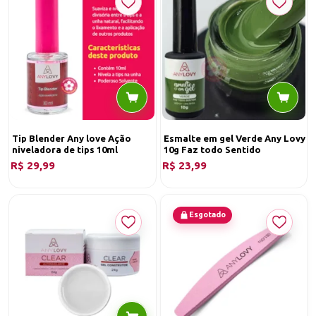
Tip Blender Any love Ação
Esmalte em gel Verde Any Lovy
niveladora de tips 10ml
10g Faz todo Sentido
R$ 29,99
R$ 23,99
O
Primer adesivador sem ácido Any Lov
e é a escolha ideal para quem
busca uma adesão superior do gel nas unhas. Formulado sem ácido,
ele é suave para as unhas naturais, minimizando os danos e
Esgotado
garantindo uma aplicação duradoura e resistente. Sua função
impermeabilizante previne infiltrações e descolamentos,
proporcionando unhas impecáveis por mais tempo. Com
ingredientes de alta qualidade, como Hema e Copolímero de
Acrilatos, o Primer Any Love assegura eficácia e segurança em cada
aplicação.
Desenvolvido para uso profissional e doméstico, o Primer Any Love