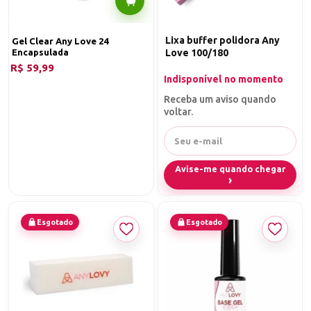
é fácil de aplicar e perfeito para ser transportado, ideal para
profissionais que trabalham em diferentes locais ou para uso
pessoal em casa. Compre agora e descubra a diferença que um
Lixa buffer polidora Any
Gel Clear Any Love 24
produto de alta qualidade pode fazer na sua rotina de cuidados com
Encapsulada
Love 100/180
as unhas, proporcionando um acabamento perfeito e duradouro.
R$ 59,99
Indisponível no momento
Primer adesivador ácido Any Love
Receba um aviso quando
voltar.
Avise-me quando chegar
Esgotado
Esgotado