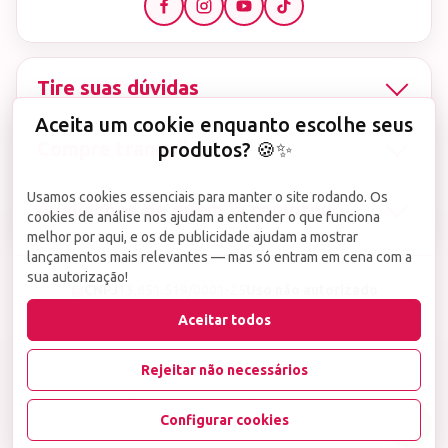
Ao contrário da
versão tradicional da capa base da Any Love
, que
possui viscosidade média, a versão Fiber se destaca por sua leveza e
capacidade de se adaptar perfeitamente à superfície da unha. Isso
Tire suas dúvidas
não apenas facilita o processo de aplicação, mas também melhora a
durabilidade do alongamento, minimizando o risco de descolamento
Aceita um cookie enquanto escolhe seus
e danos. Assim, a capa base Fiber da Any Love é uma escolha
Compre tranquila
produtos? 🍪✨
indispensável para quem deseja obter resultados profissionais e
duradouros em seus alongamentos de unhas.
GEL ANY LOVE QUAL ESCOLHER: CORES E
Usamos cookies essenciais para manter o site rodando. Os
Avaliações de quem já comprou
VISCOSIDADES
cookies de análise nos ajudam a entender o que funciona
melhor por aqui, e os de publicidade ajudam a mostrar
lançamentos mais relevantes — mas só entram em cena com a
sua autorização!
▤
CNPJ
13.851.519/0001-25
Uso não autorizado
de imagens ou conteúdos deste site é proibido e
Aceitar todos
viola a Lei de Direitos Autorais nº 9.610/98.
Infrações serão denunciadas diretamente ao órgão competente.
Rejeitar não necessários
wake
Configurar cookies