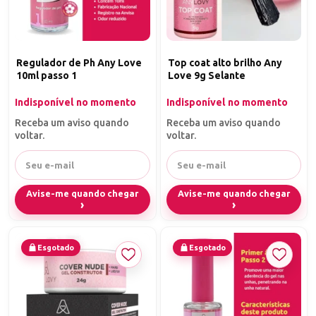
Regulador de Ph Any Love
Top coat alto brilho Any
10ml passo 1
Love 9g Selante
Indisponível no momento
Indisponível no momento
Receba um aviso quando
Receba um aviso quando
voltar.
voltar.
Avise-me quando chegar
Avise-me quando chegar
O
Ultrabond Any Love 11ml
é um primer essencial que eleva a
qualidade da sua esmaltação, proporcionando máxima aderência ao
top coat e ao esmalte em gel. Desenvolvido para uso profissional e
Esgotado
Esgotado
doméstico, este primer garante resultados impecáveis e duradouros,
tornando-se a escolha ideal para quem busca unhas resistentes e
de alta qualidade. Além disso, sua composição é livre de HEMA, o
que reduz significativamente o risco de alergias e sensibilidades,
fazendo deste primer uma opção segura para todas as usuárias.