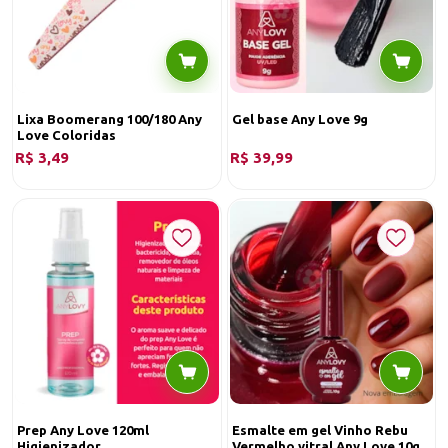
alongamento como blindagem ou esmaltação.
PREPARADORES ANY LOVE
Prep Any Love
Lixa Boomerang 100/180 Any
Gel base Any Love 9g
Love Coloridas
R$ 3,49
R$ 39,99
Prep Any Love 120ml
Esmalte em gel Vinho Rebu
Higienizador
Vermelho vitral Any Love 10g