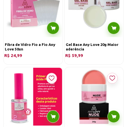
Fibra de Vidro Fio a Fio Any
Gel Base Any Love 20g Maior
Love 50un
aderência
R$ 24,99
R$ 59,99
O
Regulador de pH Any love
é um desidratador de unhas de alta
performance, ideal para uso profissional e pessoal. Sua fórmula
avançada remove rapidamente a umidade e a oleosidade das unhas,
criando uma base perfeita para a aplicação de alongamentos e