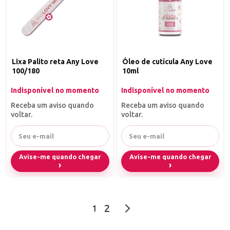
Lixa Palito reta Any Love
Óleo de cutícula Any Love
100/180
10ml
Indisponível no momento
Indisponível no momento
Receba um aviso quando
Receba um aviso quando
voltar.
voltar.
Avise-me quando chegar
Avise-me quando chegar
O
Tip Blender Any Love
, com sua composição baseada em acetato
2
de etila, é especialmente formulado para suavizar e nivelar a linha
1
divisória entre a tip e a unha natural. Este solvente eficaz facilita a
aplicação ao evaporar rapidamente, criando uma superfície lisa e