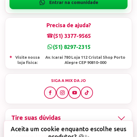
Precisa de ajuda?
☎
(51) 3377-9565
(51) 8297-2315
⌖
Visite nossa
Av. Icarai 780 Loja 112 Cristal Shop Porto
loja fisica:
Alegre CEP 90810-000
SIGA A MIX DA JO
Tire suas dúvidas
Aceita um cookie enquanto escolhe seus
Compre tranquila
produtos? 🍪✨