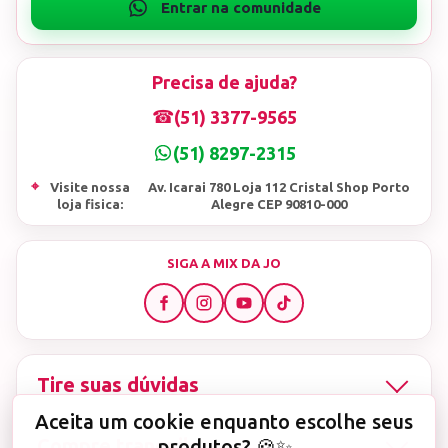
Precisa de ajuda?
☎
(51) 3377-9565
(51) 8297-2315
⌖
Visite nossa
Av. Icarai 780 Loja 112 Cristal Shop Porto
loja fisica:
Alegre CEP 90810-000
SIGA A MIX DA JO
Tire suas dúvidas
Aceita um cookie enquanto escolhe seus
Compre tranquila
produtos? 🍪✨