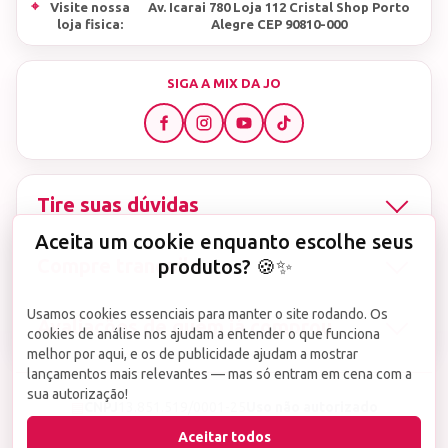
⌖
Visite nossa
Av. Icarai 780 Loja 112 Cristal Shop Porto
loja fisica:
Alegre CEP 90810-000
SIGA A MIX DA JO
Tire suas dúvidas
Aceita um cookie enquanto escolhe seus
Compre tranquila
produtos? 🍪✨
Usamos cookies essenciais para manter o site rodando. Os
Avaliações de quem já comprou
cookies de análise nos ajudam a entender o que funciona
melhor por aqui, e os de publicidade ajudam a mostrar
lançamentos mais relevantes — mas só entram em cena com a
sua autorização!
▤
CNPJ
13.851.519/0001-25
Uso não autorizado
de imagens ou conteúdos deste site é proibido e
Aceitar todos
viola a Lei de Direitos Autorais nº 9.610/98.