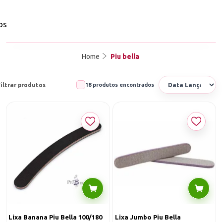
os
Home
Piu bella
iltrar produtos
18 produtos encontrados
Lixa Banana Piu Bella 100/180
Lixa Jumbo Piu Bella