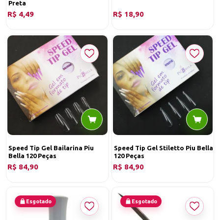
Preta
R$ 4,49
R$ 18,90
Speed Tip Gel Bailarina Piu
Speed Tip Gel Stiletto Piu Bella
Bella 120 Peças
120 Peças
R$ 84,90
R$ 84,90
Esgotado
Esgotado