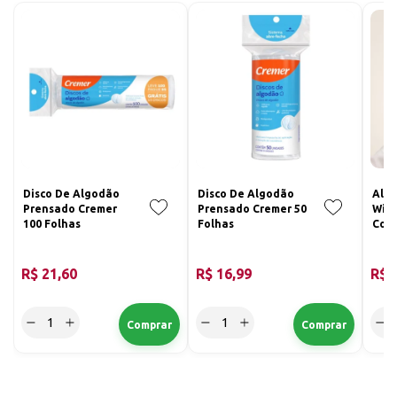
Disco De Algodão
Disco De Algodão
Alg
Prensado Cremer
Prensado Cremer 50
Wipe
100 Folhas
Folhas
Colo
Fiap
R$ 21,60
R$ 16,99
R$ 