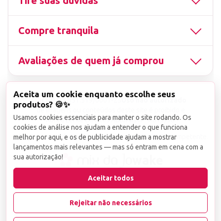
Tire suas dúvidas
Compre tranquila
Avaliações de quem já comprou
Aceita um cookie enquanto escolhe seus
▤
CNPJ
13.851.519/0001-25
Uso não autorizado
produtos? 🍪✨
de imagens ou conteúdos deste site é proibido e
Usamos cookies essenciais para manter o site rodando. Os
viola a Lei de Direitos Autorais nº 9.610/98.
cookies de análise nos ajudam a entender o que funciona
Infrações serão denunciadas diretamente ao órgão competente.
melhor por aqui, e os de publicidade ajudam a mostrar
lançamentos mais relevantes — mas só entram em cena com a
sua autorização!
wake
Aceitar todos
Rejeitar não necessários