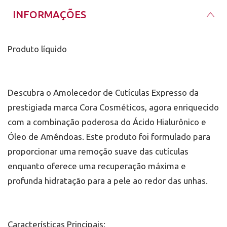
unhas e cutículas serão tratadas com o máximo de
cuidado e nutrição. Aproveite os benefícios
INFORMAÇÕES
regenerativos e hidratantes destes ingredientes
premium e transforme sua manicure em um ritual de
beleza e bem-estar.
Produto líquido
Descubra o Amolecedor de Cutículas Expresso da
prestigiada marca Cora Cosméticos, agora enriquecido
com a combinação poderosa do Ácido Hialurônico e
Óleo de Amêndoas. Este produto foi formulado para
proporcionar uma remoção suave das cutículas
enquanto oferece uma recuperação máxima e
profunda hidratação para a pele ao redor das unhas.
Características Principais: