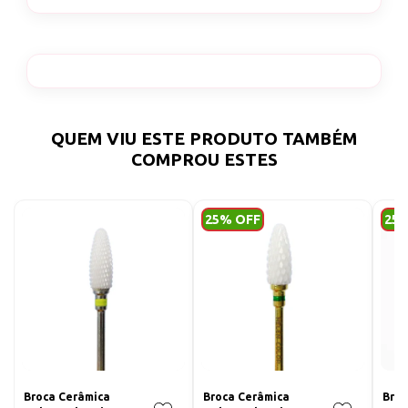
QUEM VIU ESTE PRODUTO TAMBÉM
COMPROU ESTES
25% OFF
25
Broca Cerâmica
Broca Cerâmica
Broc