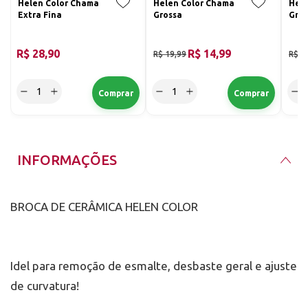
Helen Color Chama
Helen Color Chama
Hele
Extra Fina
Grossa
Gro
R$ 28,90
R$ 14,99
R$ 19,99
R$ 1
INFORMAÇÕES
BROCA DE CERÂMICA HELEN COLOR
Idel para remoção de esmalte, desbaste geral e ajuste
de curvatura!