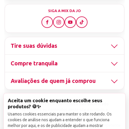
SIGA A MIX DA JO
Tire suas dúvidas
Compre tranquila
Avaliações de quem já comprou
Aceita um cookie enquanto escolhe seus
▤
CNPJ
13.851.519/0001-25
Uso não autorizado
produtos? 🍪✨
de imagens ou conteúdos deste site é proibido e
Usamos cookies essenciais para manter o site rodando. Os
viola a Lei de Direitos Autorais nº 9.610/98.
cookies de análise nos ajudam a entender o que funciona
Infrações serão denunciadas diretamente ao órgão competente.
melhor por aqui, e os de publicidade ajudam a mostrar