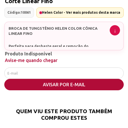
Corte Linear Fino
Código:
10061
Helen Color - Ver mais produtos desta marca
BROCA DE TUNGSTÊNIO HELEN COLOR CÔNICA
LINEAR FINO
Perfeita para desbaste geral e remoção do
alongamento!
Produto Indisponível
Com topo ativo, não corta a pele e também é
Avise-me quando chegar
utilizado para desbaste!
AVISAR POR E-MAIL
QUEM VIU ESTE PRODUTO TAMBÉM
COMPROU ESTES