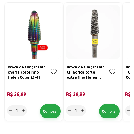
Broca de tungstênio
Broca de tungstênio
Broc
chama corte fino
Cilíndrica corte
Tun
Helen Color 23-41
extra fino Helen
Colo
Color 55-22
Fino
R$ 29,99
R$ 29,99
R$ 