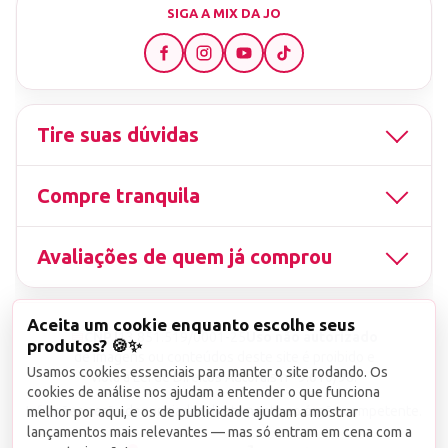
SIGA A MIX DA JO
Tire suas dúvidas
Compre tranquila
Avaliações de quem já comprou
Aceita um cookie enquanto escolhe seus
▤
CNPJ
13.851.519/0001-25
Uso não autorizado
produtos? 🍪✨
de imagens ou conteúdos deste site é proibido e
Usamos cookies essenciais para manter o site rodando. Os
viola a Lei de Direitos Autorais nº 9.610/98.
cookies de análise nos ajudam a entender o que funciona
Infrações serão denunciadas diretamente ao órgão competente.
melhor por aqui, e os de publicidade ajudam a mostrar
lançamentos mais relevantes — mas só entram em cena com a