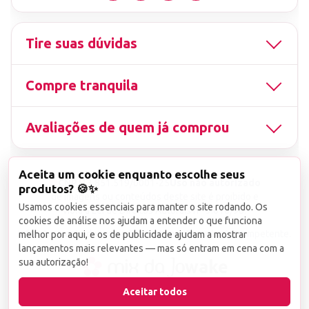
Tire suas dúvidas
Compre tranquila
Avaliações de quem já comprou
Aceita um cookie enquanto escolhe seus
▤
CNPJ
13.851.519/0001-25
Uso não autorizado
produtos? 🍪✨
de imagens ou conteúdos deste site é proibido e
Usamos cookies essenciais para manter o site rodando. Os
viola a Lei de Direitos Autorais nº 9.610/98.
cookies de análise nos ajudam a entender o que funciona
Infrações serão denunciadas diretamente ao órgão competente.
melhor por aqui, e os de publicidade ajudam a mostrar
lançamentos mais relevantes — mas só entram em cena com a
sua autorização!
wake
Aceitar todos