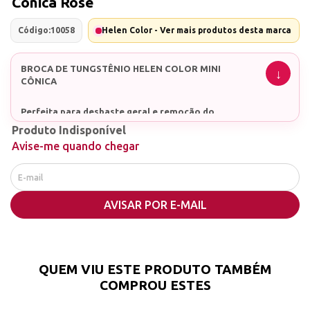
Cônica Rosé
Código:
10058
Helen Color - Ver mais produtos desta marca
BROCA DE TUNGSTÊNIO HELEN COLOR MINI
CÔNICA
Perfeita para desbaste geral e remoção do
alongamento!
Produto Indisponível
Com topo ativo, não corta a pele e também é
Avise-me quando chegar
utilizado para desbaste!
AVISAR POR E-MAIL
QUEM VIU ESTE PRODUTO TAMBÉM
COMPROU ESTES