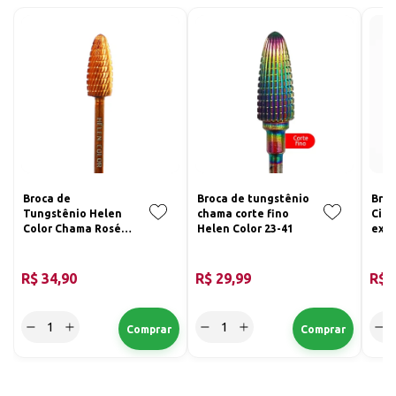
Broca de
Broca de tungstênio
Broc
Tungstênio Helen
chama corte fino
Cilí
Color Chama Rosé
Helen Color 23-41
extr
Fina
Colo
R$ 34,90
R$ 29,99
R$ 