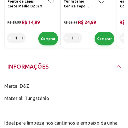
Ponta de Lápis
Tungstênio
em 1
Corte Médio DZ02m
Cônica Topo
Cort
Ativo Corte
Pont
Médio 273
R$ 14,99
R$ 24,99
R$ 
R$ 19,99
R$ 29,99
INFORMAÇÕES
Marca: D&Z
Material: Tungstênio
Ideal para limpeza nos cantinhos e embaixo da unha