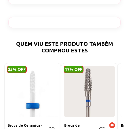
QUEM VIU ESTE PRODUTO TAMBÉM
COMPROU ESTES
25% OFF
17% OFF
Broca de Ceramica -
Broca de
Broc