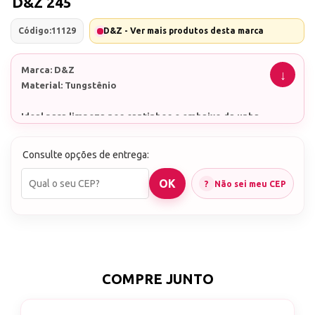
D&Z 245
Código:
11129
D&Z - Ver mais produtos desta marca
Marca: D&Z
Material: Tungstênio
Ideal para limpeza nos cantinhos e embaixo da unha
Corte médio
Consulte opções de entrega:
Não sei meu CEP
COMPRE JUNTO