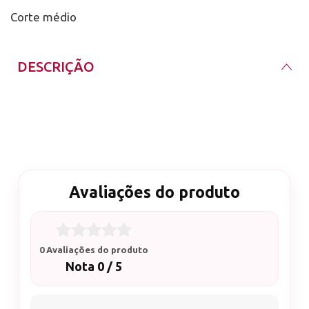
Corte médio
DESCRIÇÃO
Marca: D&Z
Material: Tungstênio
Valor referente a 1 unidade
Avaliações do produto
Ideal para limpeza nos cantinhos e embaixo da unha
Corte médio
0 Avaliações do produto
Nota 0 / 5