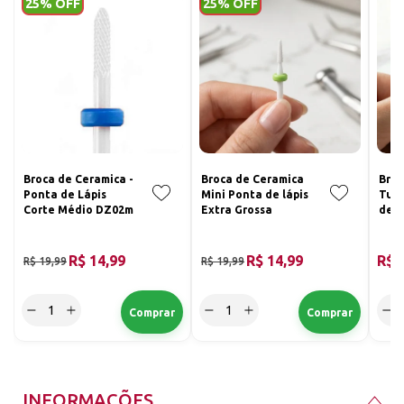
25% OFF
25% OFF
Broca de Ceramica -
Broca de Ceramica
Broc
Ponta de Lápis
Mini Ponta de lápis
Tun
Corte Médio DZ02m
Extra Grossa
de L
R$ 14,99
R$ 14,99
R$ 
R$ 19,99
R$ 19,99
INFORMAÇÕES