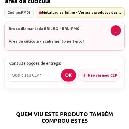
área da cutícula
Código:
PM01
Metalurgica Brilho - Ver mais produtos desta marca
Broca diamantada BRILHO - BRL-PM01
Área da cutícula - acabamento perfeito!
CONTÉM: 1 UNIDADE <<<<
Consulte opções de entrega:
Não sei meu CEP
Nossa Loja já atua há mais de 10 anos no mercado.
Agilidade no envio: Enviamos o seu pedido em
menos de 24h úteis
Agilidade na entrega: Controle da movimentação de
sua encomenda
Atendimento completo, antes e depois de sua
QUEM VIU ESTE PRODUTO TAMBÉM
compra.
COMPROU ESTES
*EMITIMOS NOTAS FISCAIS DE TODAS AS VENDAS.