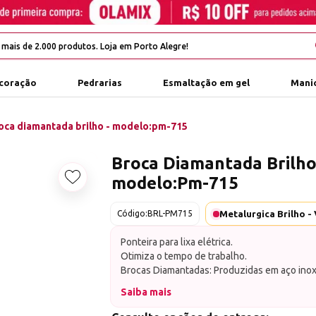
coração
Pedrarias
Esmaltação em gel
Manic
oca diamantada brilho - modelo:pm-715
Broca Diamantada Brilho
modelo:Pm-715
Adicionar aos favoritos
Código:
BRL-PM715
Ponteira para lixa elétrica.
Otimiza o tempo de trabalho.
Brocas Diamantadas: Produzidas em aço inoxi
resistência e com grãos de diamantes natur
Saiba mais
controladas.
Encaixe universal. Pode ser usada em qualquer