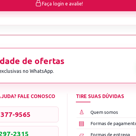
Faça login e avalie!
dade de ofertas
 exclusivas no WhatsApp.
 AJUDA? FALE CONOSCO
TIRE SUAS DÚVIDAS
♙
Quem somos
3377-9565
▤
Formas de pagament
8297-2315
▱
Formas de entrega