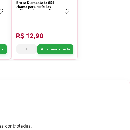
Broca Diamantada 858
chama para cutículas
Brilho Azul e Vermelha
Corte:Médio (Azul)
R$ 12,90
sta
Adicionar a cesta
es controladas.