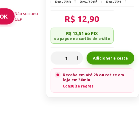
Pm-720
Pm-720f
Pm-721
Pm-721f
Pm-740
Pm-744
Não sei meu
R$ 12,90
CEP
Pm-82
Pm-830
Pm-838
R$ 12,51
no PIX
Pm-838f
Pm-85
Pm-859
Pm-859f
Pm-92
Pm-95
PM87
Pm91
Pm01-f
Adicionar a cesta
Receba em até 2h ou retire em
loja em 30min
Consulte regras