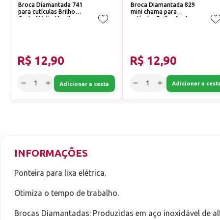
Broca Diamantada 741
Broca Diamantada 829
para cutículas Brilho
mini chama para
Corte:Médio (Azul)
cutículas Brilho Azul e
Vermelha Corte:Médio
(Azul)
R$ 12,90
R$ 12,90
Adicionar a cest
Adicionar a cesta
INFORMAÇÕES
Ponteira para lixa elétrica.
Otimiza o tempo de trabalho.
Brocas Diamantadas: Produzidas em aço inoxidável de al