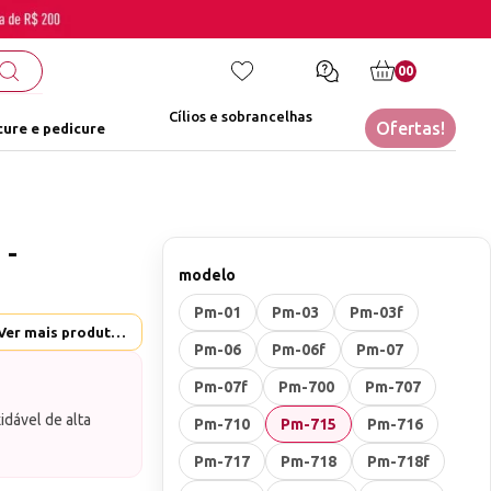
00
Cílios e sobrancelhas
Ofertas!
ure e pedicure
 -
modelo
Pm-01
Pm-03
Pm-03f
Metalurgica Brilho - Ver mais produtos desta marca
Pm-06
Pm-06f
Pm-07
Pm-07f
Pm-700
Pm-707
dável de alta
Pm-710
Pm-715
Pm-716
ais de dimensões
Pm-717
Pm-718
Pm-718f
 lixa elétrica.