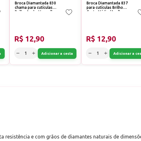
Broca Diamantada 830
Broca Diamantada 837
chama para cutículas
para cutículas Brilho
Brilho Azul e Vermelha
Corte:Médio (Azul)
Corte:Médio (Azul)
R$ 12,90
R$ 12,90
a
Adicionar a cesta
Adicionar a ce
ta resistência e com grãos de diamantes naturais de dimensõ