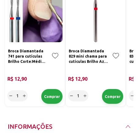
Broca Diamantada
Broca Diamantada
Bro
741 para cutículas
829 mini chama para
830 
Brilho Corte:Médio
cutículas Brilho Azul
cutí
(Azul)
e Vermelha
e V
Corte:Médio (Azul)
Cort
R$ 12,90
R$ 12,90
R$ 
INFORMAÇÕES