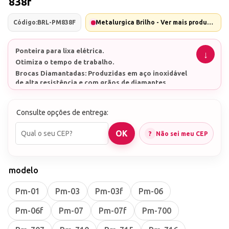
838f
Código:
BRL-PM838F
Metalurgica Brilho - Ver mais produtos desta marca
Ponteira para lixa elétrica.
Otimiza o tempo de trabalho.
Brocas Diamantadas: Produzidas em aço inoxidável
de alta resistência e com grãos de diamantes
naturais de dimensões controladas.
Encaixe universal. Pode ser usada em qualquer lixa
elétrica. Investimento que vale a pena.
Consulte opções de entrega:
Não sei meu CEP
modelo
Pm-01
Pm-03
Pm-03f
Pm-06
Pm-06f
Pm-07
Pm-07f
Pm-700