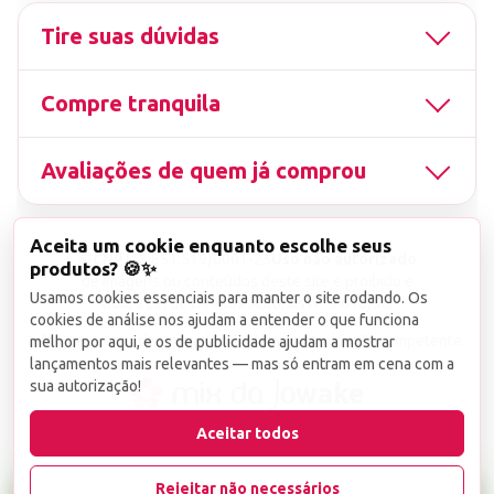
Tire suas dúvidas
Compre tranquila
Avaliações de quem já comprou
Aceita um cookie enquanto escolhe seus
▤
CNPJ
13.851.519/0001-25
Uso não autorizado
produtos? 🍪✨
de imagens ou conteúdos deste site é proibido e
Usamos cookies essenciais para manter o site rodando. Os
viola a Lei de Direitos Autorais nº 9.610/98.
cookies de análise nos ajudam a entender o que funciona
Infrações serão denunciadas diretamente ao órgão competente.
melhor por aqui, e os de publicidade ajudam a mostrar
lançamentos mais relevantes — mas só entram em cena com a
sua autorização!
wake
Aceitar todos
Rejeitar não necessários