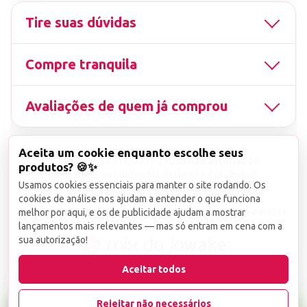
Tire suas dúvidas
Compre tranquila
Avaliações de quem já comprou
Aceita um cookie enquanto escolhe seus
▤
CNPJ
13.851.519/0001-25
Uso não autorizado
produtos? 🍪✨
de imagens ou conteúdos deste site é proibido e
Usamos cookies essenciais para manter o site rodando. Os
viola a Lei de Direitos Autorais nº 9.610/98.
cookies de análise nos ajudam a entender o que funciona
Infrações serão denunciadas diretamente ao órgão competente.
melhor por aqui, e os de publicidade ajudam a mostrar
lançamentos mais relevantes — mas só entram em cena com a
sua autorização!
wake
Aceitar todos
Rejeitar não necessários