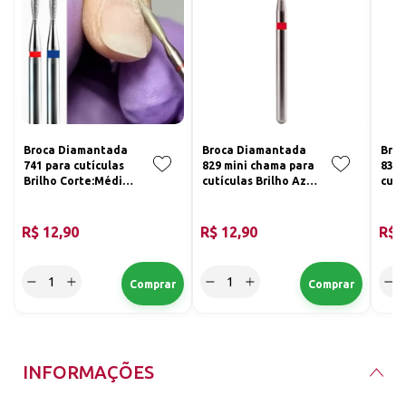
Broca Diamantada
Broca Diamantada
Bro
741 para cutículas
829 mini chama para
830 
Brilho Corte:Médio
cutículas Brilho Azul
cutí
(Azul)
e Vermelha
e V
Corte:Médio (Azul)
Cort
R$ 12,90
R$ 12,90
R$ 
INFORMAÇÕES