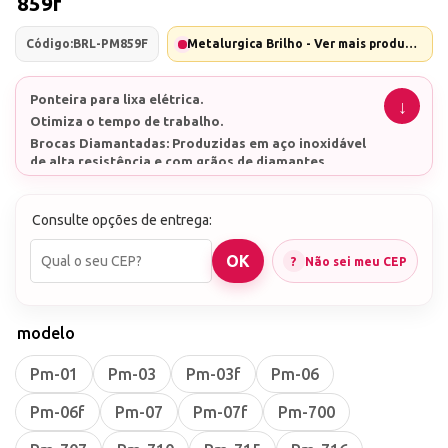
859f
Código:
BRL-PM859F
Metalurgica Brilho - Ver mais produtos desta marca
Ponteira para lixa elétrica.
Otimiza o tempo de trabalho.
Brocas Diamantadas: Produzidas em aço inoxidável
de alta resistência e com grãos de diamantes
naturais de dimensões controladas.
Encaixe universal. Pode ser usada em qualquer lixa
elétrica. Investimento que vale a pena.
Consulte opções de entrega:
Não sei meu CEP
modelo
Pm-01
Pm-03
Pm-03f
Pm-06
Pm-06f
Pm-07
Pm-07f
Pm-700