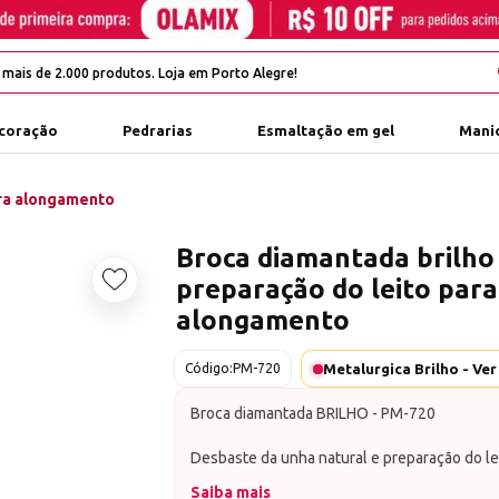
coração
Pedrarias
Esmaltação em gel
Manic
ara alongamento
Broca diamantada brilho
preparação do leito para
Adicionar aos favoritos
alongamento
Código:
PM-720
Broca diamantada BRILHO - PM-720
Desbaste da unha natural e preparação do le
alongamento. Ajuste inferior e área da cutícu
Saiba mais