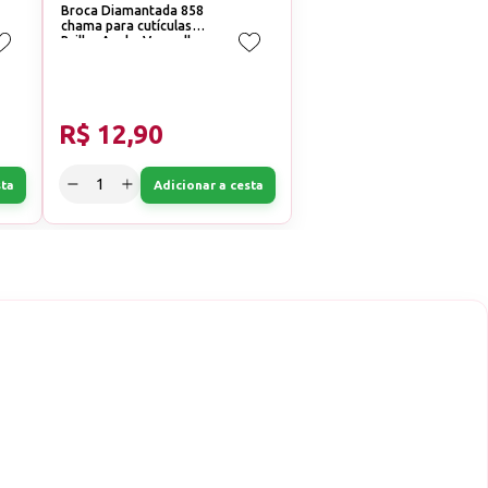
Broca Diamantada 858
chama para cutículas
Brilho Azul e Vermelha
Corte:Médio (Azul)
R$ 12,90
sta
Adicionar a cesta