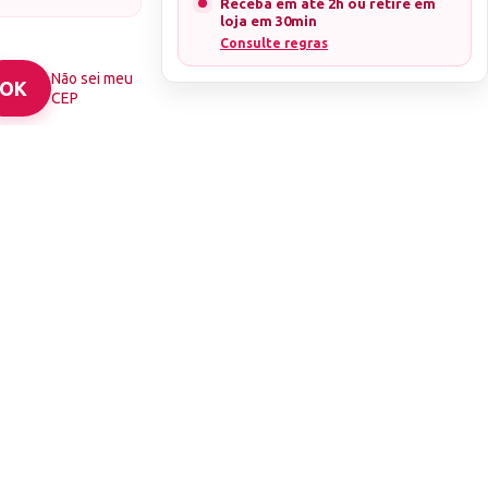
Receba em até 2h ou retire em
loja em 30min
Consulte regras
Não sei meu
CEP
cado.
em menos de 24h
ação de sua
a compra.
ENDAS.
TO, SEM NOTA,
EM QUALQUER
ão conferidos no
 danificados.