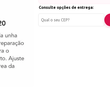
Consulte opções de entrega:
CONTÉM: 1 UNIDADE <<<<
Nossa Loja já atua há mais de 12 anos no mer
Agilidade no envio: Enviamos o seu pedido 
úteis
Agilidade na entrega: Controle da moviment
encomenda
Atendimento completo, antes e depois de su
*EMITIMOS NOTAS FISCAIS DE TODAS AS V
*NÃO COMPRE DE QUEM VENDE MAIS BARA
SEM PROCEDÊNCIA E SEM GARANTIA OU S
CONTROLE DO PRODUTO VENDIDO.
Todos os produtos vendidos por nossa loja s
checkout para que você não receba materiais