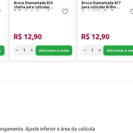
Broca Diamantada 830
Broca Diamantada 837
chama para cutículas
para cutículas Brilho
Brilho Azul e Vermelha
Corte:Médio (Azul)
Corte:Médio (Azul)
R$ 12,90
R$ 12,90
a
Adicionar a cesta
Adicionar a ce
ngamento. Ajuste inferior e área da cutícula