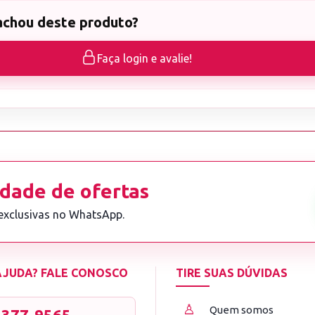
achou deste produto?
Faça login e avalie!
dade de ofertas
 exclusivas no WhatsApp.
 AJUDA? FALE CONOSCO
TIRE SUAS DÚVIDAS
♙
Quem somos
3377-9565