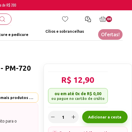
00
Cílios e sobrancelhas
Ofertas!
ure e pedicure
 - PM-720
R$ 12,90
ou em até
0x
de
R$ 0,00
Metalurgica Brilho - Ver mais produtos desta marca
Adicionar a cesta
ito para o
la