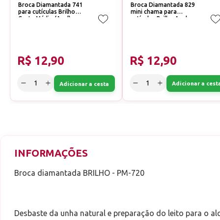
Broca Diamantada 741
Broca Diamantada 829
para cutículas Brilho
mini chama para
Corte:Médio (Azul)
cutículas Brilho Azul e
Vermelha Corte:Médio
(Azul)
R$ 12,90
R$ 12,90
Adicionar a cest
Adicionar a cesta
INFORMAÇÕES
Broca diamantada BRILHO - PM-720
Desbaste da unha natural e preparação do leito para o alo