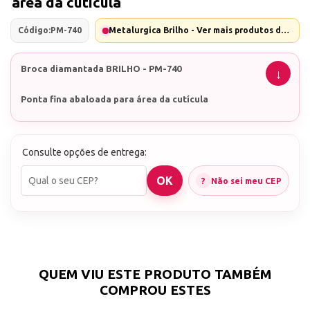
área da cutícula
Código:
PM-740
Metalurgica Brilho - Ver mais produtos desta marca
Broca diamantada BRILHO - PM-740
Ponta fina abaloada para área da cutícula
CONTÉM: 1 UNIDADE <<<<
Consulte opções de entrega:
Não sei meu CEP
Nossa Loja já atua há mais de 12 anos no mercado.
Agilidade no envio: Enviamos o seu pedido em
menos de 24h úteis
Agilidade na entrega: Controle da movimentação de
sua encomenda
Atendimento completo, antes e depois de sua
QUEM VIU ESTE PRODUTO TAMBÉM
compra.
COMPROU ESTES
*EMITIMOS NOTAS FISCAIS DE TODAS AS VENDAS.