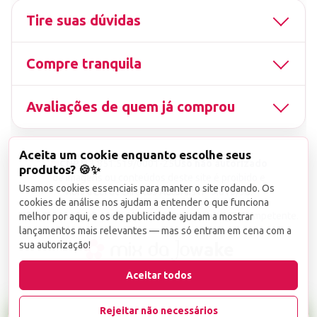
Tire suas dúvidas
Compre tranquila
Avaliações de quem já comprou
Aceita um cookie enquanto escolhe seus
▤
CNPJ
13.851.519/0001-25
Uso não autorizado
produtos? 🍪✨
de imagens ou conteúdos deste site é proibido e
Usamos cookies essenciais para manter o site rodando. Os
viola a Lei de Direitos Autorais nº 9.610/98.
cookies de análise nos ajudam a entender o que funciona
Infrações serão denunciadas diretamente ao órgão competente.
melhor por aqui, e os de publicidade ajudam a mostrar
lançamentos mais relevantes — mas só entram em cena com a
sua autorização!
wake
Aceitar todos
Rejeitar não necessários