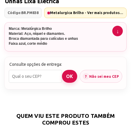
Unhas Lixa Elétrica
Código:
BR.PM838
Metalurgica Brilho - Ver mais produtos desta marca
Marca: Metalúrgica Brilho
Material: Aço, níquel e diamantes.
Broca diamantada para cutículas e unhas
Faixa azul, corte médio
Brocas diamantadas, fabricadas no Brasil e com o melhor
custo benefício
Consulte opções de entrega:
Não sei meu CEP
Nossa Loja já atua há mais de 10 anos no mercado.
Agilidade no envio: Enviamos o seu pedido em menos de
24h úteis
Agilidade na entrega: Controle da movimentação de sua
encomenda
Atendimento completo, antes e depois de sua compra.
QUEM VIU ESTE PRODUTO TAMBÉM
*EMITIMOS NOTAS FISCAIS DE TODAS AS VENDAS.
COMPROU ESTES