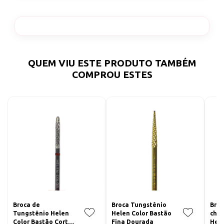
QUEM VIU ESTE PRODUTO TAMBÉM
COMPROU ESTES
Broca de
Broca Tungstênio
Broc
Tungstênio Helen
Helen Color Bastão
cham
Color Bastão Corte
Fina Dourada
Hele