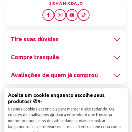
SIGA A MIX DA JO
Tire suas dúvidas
Compre tranquila
Avaliações de quem já comprou
Aceita um cookie enquanto escolhe seus
▤
CNPJ
13.851.519/0001-25
Uso não autorizado
produtos? 🍪✨
de imagens ou conteúdos deste site é proibido e
Usamos cookies essenciais para manter o site rodando. Os
viola a Lei de Direitos Autorais nº 9.610/98.
cookies de análise nos ajudam a entender o que funciona
Infrações serão denunciadas diretamente ao órgão competente.
melhor por aqui, e os de publicidade ajudam a mostrar
lançamentos mais relevantes — mas só entram em cena com a