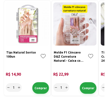
Tips Natural Sorriso
Molde F1 Côncavo
Tips
100un
D&Z Curvatura
Curv
Natural - Caixa com
240
100 Unidades
R$ 14,90
R$ 22,99
R$ 