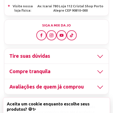
⌖
Visite nossa
Av. Icarai 780 Loja 112 Cristal Shop Porto
loja fisica:
Alegre CEP 90810-000
SIGA A MIX DA JO
Tire suas dúvidas
Compre tranquila
Avaliações de quem já comprou
Aceita um cookie enquanto escolhe seus
▤
CNPJ
13.851.519/0001-25
Uso não autorizado
produtos? 🍪✨
de imagens ou conteúdos deste site é proibido e