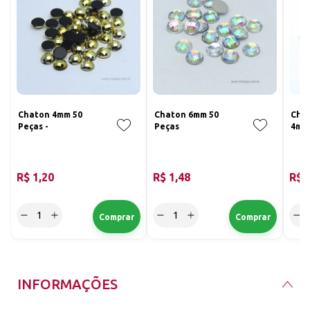
Chaton 4mm 50
Chaton 6mm 50
Cha
Peças -
Peças
4mm 
R$ 1,20
R$ 1,48
R$ 
INFORMAÇÕES