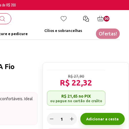
00
Cílios e sobrancelhas
Ofertas!
ure e pedicure
A Fio
R$ 27,90
R$ 22,32
R$ 21,65
no PIX
confortáveis. Ideal
4un 12mm / 3un
Adicionar a cesta