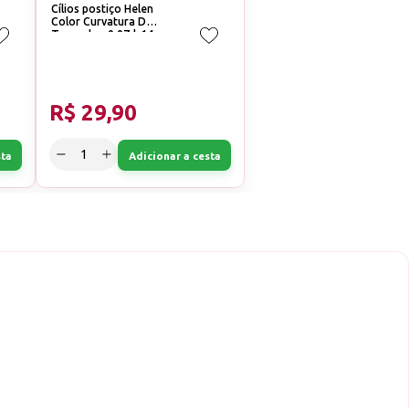
Cílios postiço Helen
Color Curvatura D
Tamanho: 0.07d-14mm
R$ 29,90
sta
Adicionar a cesta