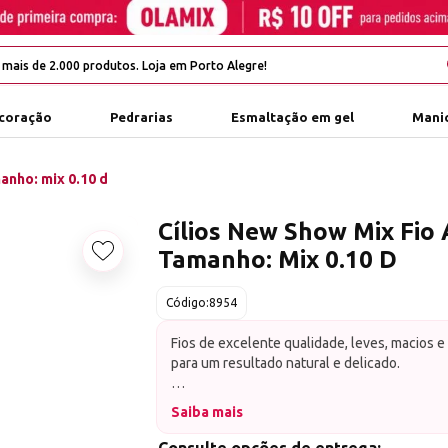
coração
Pedrarias
Esmaltação em gel
Manic
manho: mix 0.10 d
Cílios New Show Mix Fio 
Tamanho: Mix 0.10 D
Adicionar aos favoritos
Código:
8954
Fios de excelente qualidade, leves, macios e 
para um resultado natural e delicado.
MIX 0.10 D contém: 2un 8mm / 3un 10mm / 
Saiba mais
14mm