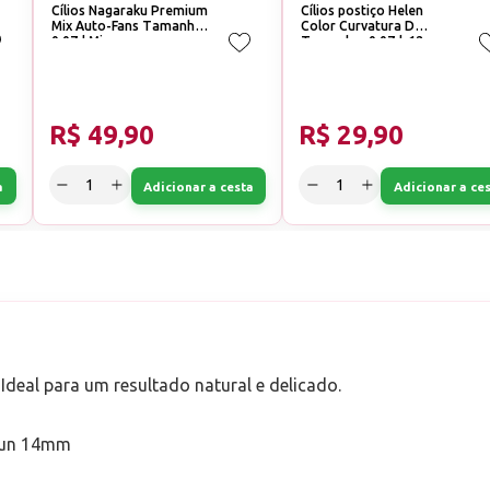
Cílios Nagaraku Premium
Cílios postiço Helen
Mix Auto-Fans Tamanho:
Color Curvatura D
0.07d Mix
Tamanho: 0.07d-12mm
R$ 49,90
R$ 29,90
a
Adicionar a cesta
Adicionar a ce
 Ideal para um resultado natural e delicado.
3un 14mm