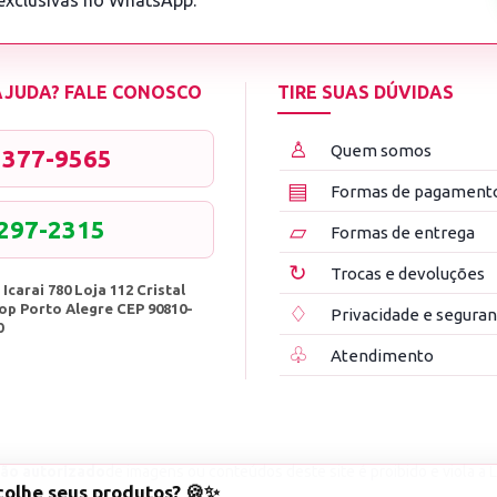
 exclusivas no WhatsApp.
 AJUDA? FALE CONOSCO
TIRE SUAS DÚVIDAS
♙
Quem somos
3377-9565
▤
Formas de pagament
8297-2315
▱
Formas de entrega
↻
Trocas e devoluções
 Icarai 780 Loja 112 Cristal
op Porto Alegre CEP 90810-
♢
Privacidade e segura
0
♧
Atendimento
ão autorizado
de imagens ou conteúdos deste site é proibido e viola a L
colhe seus produtos? 🍪✨