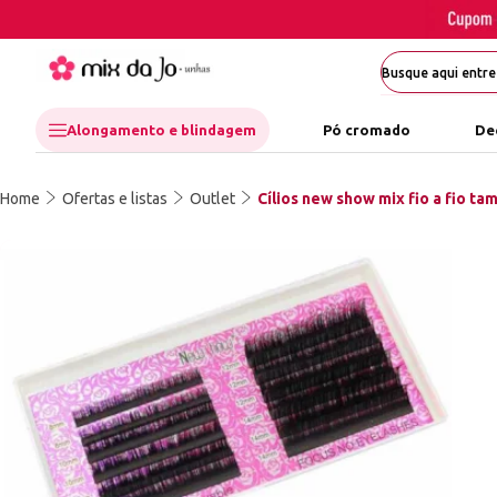
Alongamento e blindagem
Pó cromado
De
Home
Ofertas e listas
Outlet
Cílios new show mix fio a fio ta