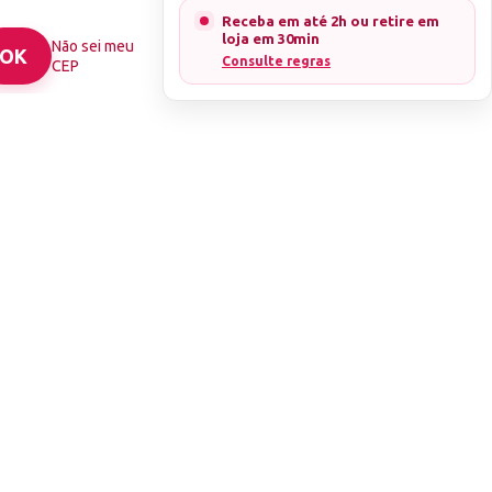
Receba em até 2h ou retire em
loja em 30min
Não sei meu
Consulte regras
CEP