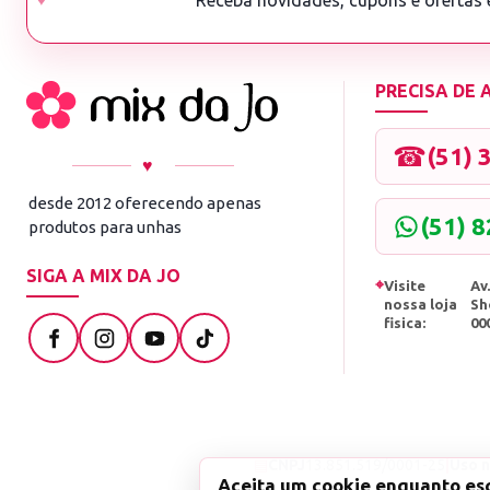
Receba novidades, cupons e ofertas
PRECISA DE
☎
(51) 
♥
desde 2012 oferecendo apenas
(51) 
produtos para unhas
SIGA A MIX DA JO
⌖
Visite
Av.
nossa loja
Sh
fisica:
00
▤
CNPJ
13.851.519/0001-25
|
Uso n
Aceita um cookie enquanto es