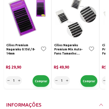
Cílios Premium
Cílios Nagaraku
Cíli
Nagaraku 0.15d / 8-
Premium Mix Auto-
Prem
14mm
Fans Tamanho:
Fan
0.05d Mix
0.07
R$ 29,90
R$ 49,90
R$ 
INFORMAÇÕES