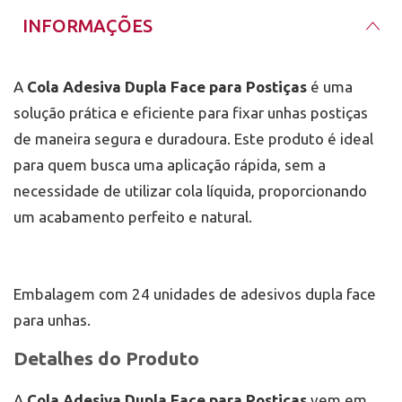
instruções para evitar que descolem
INFORMAÇÕES
prematuramente.
Onde Comprar
Higiene
: Certifique-se de que as unhas estejam
A
Mix da Jo
oferece a
Cola Adesiva Dupla Face para
completamente limpas e secas antes da aplicação.
Postiças
com entrega em todo o Brasil. Para quem
está em Porto Alegre e região, contamos com a
A
Cola Adesiva Dupla Face para Postiças
é uma
entrega via motoboy em até 2 horas. Além disso,
solução prática e eficiente para fixar unhas postiças
nossa loja física está pertinho do Barra Shopping,
Por que Escolher a Cola Adesiva Dupla Face
proporcionando uma experiência de compra ainda
de maneira segura e duradoura. Este produto é ideal
para Postiças?
mais conveniente desde 2011.
A
Cola Adesiva Dupla Face para Postiças
é a escolha
para quem busca uma aplicação rápida, sem a
ideal para quem deseja praticidade, eficiência e
necessidade de utilizar cola líquida, proporcionando
resultados profissionais na aplicação de unhas
postiças. Seja para uso pessoal ou profissional, este
um acabamento perfeito e natural.
adesivo oferece uma fixação segura e duradoura,
garantindo unhas perfeitas com facilidade.
Embalagem com 24 unidades de adesivos dupla face
para unhas.
Detalhes do Produto
A
Cola Adesiva Dupla Face para Postiças
vem em