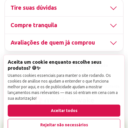
Tire suas dúvidas
Compre tranquila
Avaliações de quem já comprou
Aceita um cookie enquanto escolhe seus
▤
CNPJ
13.851.519/0001-25
Uso não autorizado
produtos? 🍪✨
de imagens ou conteúdos deste site é proibido e
Usamos cookies essenciais para manter o site rodando. Os
viola a Lei de Direitos Autorais nº 9.610/98.
cookies de análise nos ajudam a entender o que funciona
Infrações serão denunciadas diretamente ao órgão competente.
melhor por aqui, e os de publicidade ajudam a mostrar
lançamentos mais relevantes — mas só entram em cena com a
sua autorização!
wake
Aceitar todos
Rejeitar não necessários