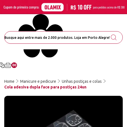
00
Home
Manicure e pedicure
Unhas postiças e colas
Cola adesiva dupla face para postiças 24un