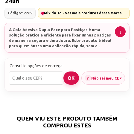
24un
Código:
12269
Mix da Jo - Ver mais produtos desta marca
A
Cola Adesiva Dupla Face para Postiças
é uma
solução prática e eficiente para fixar unhas postiças
de maneira segura e duradoura. Este produto é ideal
para quem busca uma aplicação rápida, sem a
necessidade de utilizar cola líquida, proporcionando
um acabamento perfeito e natural.
Embalagem com 24 unidades de adesivos dupla face
para unhas.
Consulte opções de entrega:
Detalhes do Produto
Não sei meu CEP
A
Cola Adesiva Dupla Face para Postiças
vem em
cartelas contendo várias unidades de adesivos, que
podem ser facilmente aplicados nas unhas naturais
antes da colocação das unhas postiças. Esta cola
adesiva é transparente, o que garante um visual
O que tem na Cola Adesiva Dupla Face para
mais natural e discreto.
Postiças
Embalagem
: Cartelas com múltiplas unidades de
QUEM VIU ESTE PRODUTO TAMBÉM
adesivos
COMPROU ESTES
Tipo
: Adesivo dupla face
Aplicação
: Fixação de unhas postiças