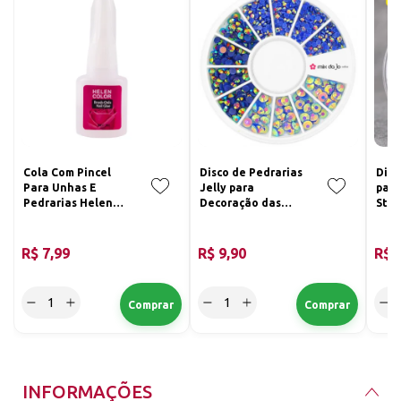
Cola Com Pincel
Disco de Pedrarias
Disc
Para Unhas E
Jelly para
para
Pedrarias Helen
Decoração das
Stra
Color 10ml
Unhas Strass Jelly
da J
Azul Bic AB 2, 3 e
4mm
R$ 7,99
R$ 9,90
R$ 
INFORMAÇÕES