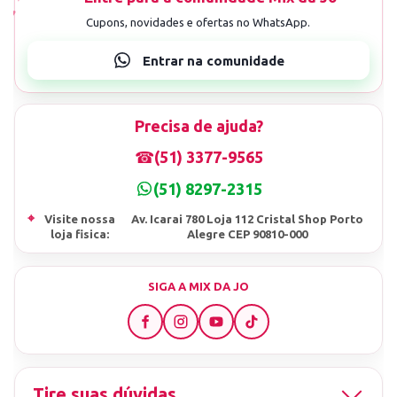
Precisa de ajuda?
☎
(51) 3377-9565
(51) 8297-2315
⌖
Visite nossa
Av. Icarai 780 Loja 112 Cristal Shop Porto
loja fisica:
Alegre CEP 90810-000
SIGA A MIX DA JO
Tire suas dúvidas