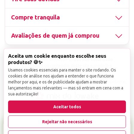
Compre tranquila
Avaliações de quem já comprou
Aceita um cookie enquanto escolhe seus
▤
CNPJ
13.851.519/0001-25
Uso não autorizado
produtos? 🍪✨
de imagens ou conteúdos deste site é proibido e
Usamos cookies essenciais para manter o site rodando. Os
viola a Lei de Direitos Autorais nº 9.610/98.
cookies de análise nos ajudam a entender o que funciona
Infrações serão denunciadas diretamente ao órgão competente.
melhor por aqui, e os de publicidade ajudam a mostrar
lançamentos mais relevantes — mas só entram em cena com a
sua autorização!
wake
Aceitar todos
Rejeitar não necessários
R$ 19,99