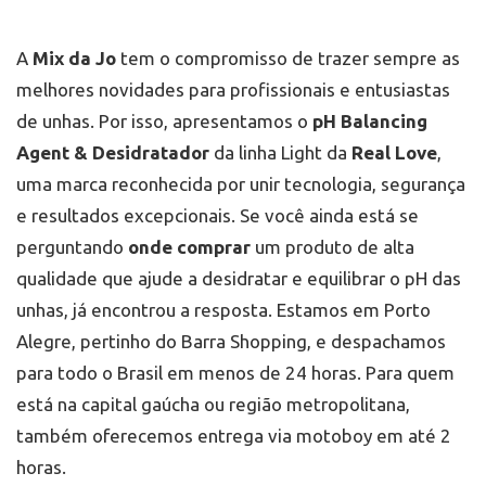
fórmula inovadora combina suavidade e eficiência,
Não perca tempo procurando
onde comprar pH
resultando em aplicações de alta qualidade que vão
balancing agent e desidratador
que realmente faça
impressionar suas clientes ou elevar o nível das
a diferença. Garanta o seu agora mesmo na
Mix da
A
Mix da Jo
tem o compromisso de trazer sempre as
suas próprias criações.
Jo
! Nossa loja está localizada em Porto Alegre,
melhores novidades para profissionais e entusiastas
pertinho do Barra Shopping, e fazemos envios para
todo o Brasil em menos de 24 horas. Se você está na
de unhas. Por isso, apresentamos o
pH Balancing
capital gaúcha ou região metropolitana, pode
receber o produto em até 2 horas via motoboy.
Agent & Desidratador
da linha Light da
Real Love
,
Invista em um produto que vai otimizar a sua rotina
uma marca reconhecida por unir tecnologia, segurança
de unhas e entregar resultados impecáveis a cada
aplicação!
e resultados excepcionais. Se você ainda está se
perguntando
onde comprar
um produto de alta
qualidade que ajude a desidratar e equilibrar o pH das
unhas, já encontrou a resposta. Estamos em Porto
Alegre, pertinho do Barra Shopping, e despachamos
para todo o Brasil em menos de 24 horas. Para quem
está na capital gaúcha ou região metropolitana,
também oferecemos entrega via motoboy em até 2
horas.