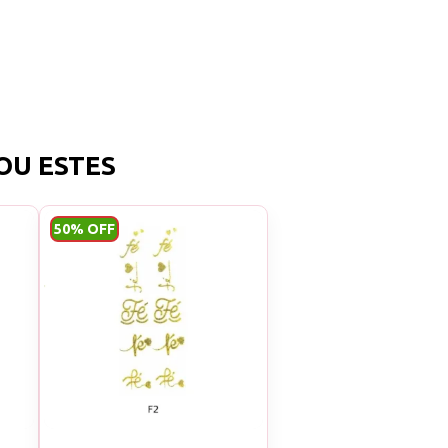
nto
or.
tador de Unhas
OU ESTES
r e capa base
50% OFF
leta de produtos