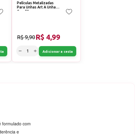
Películas Metalizadas
Para Unhas Art A Unhas
Cor: F2
R$ 4,99
R$ 9,90
sta
Adicionar a cesta
 é formulado com
derência e