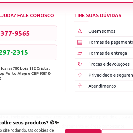
 AJUDA? FALE CONOSCO
TIRE SUAS DÚVIDAS
♙
Quem somos
3377-9565
▤
Formas de pagament
8297-2315
▱
Formas de entrega
↻
Trocas e devoluções
 Icarai 780 Loja 112 Cristal
op Porto Alegre CEP 90810-
♢
Privacidade e segura
0
♧
Atendimento
ão autorizado
de imagens ou conteúdos deste site é proibido e viola a L
colhe seus produtos? 🍪✨
Infrações serão denunciadas diretamente ao órgão competente.
o site rodando. Os cookies de