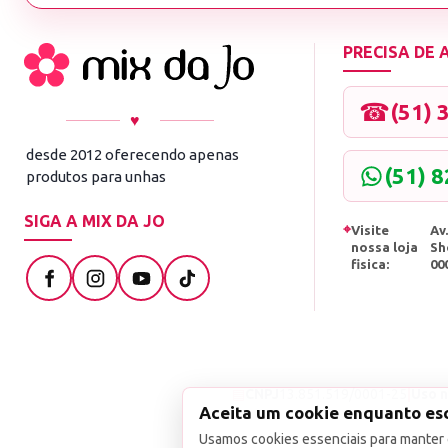
PRECISA DE
☎
(51) 
♥
desde 2012 oferecendo apenas
(51) 
produtos para unhas
SIGA A MIX DA JO
⌖
Visite
Av.
nossa loja
Sh
fisica:
00
▤
CNPJ
13.851.519/0001-25
|
Uso n
Aceita um cookie enquanto es
Usamos cookies essenciais para manter 