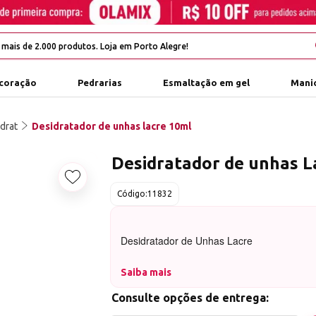
coração
Pedrarias
Esmaltação em gel
Manic
drat
Desidratador de unhas lacre 10ml
Desidratador de unhas L
Adicionar aos favoritos
Código:
11832
Desidratador de Unhas Lacre
Saiba mais
O Desidratador de Unhas Lacre é um produ
Consulte opções de entrega:
equilibrar o pH e desidratar a unha para a