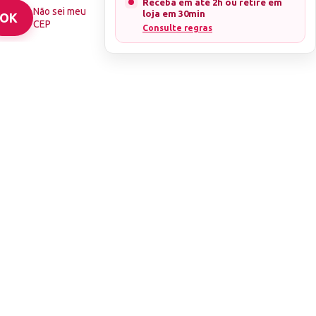
Receba em até 2h ou retire em
s de alta
Não sei meu
loja em 30min
ra receber a
CEP
Consulte regras
do uma melhor
ar. Basta aplicar
, e esperar secar
amento pode ser
to indispensável
rfeito e
ade, que
o