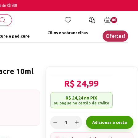
00
Cílios e sobrancelhas
Ofertas!
ure e pedicure
acre 10ml
R$ 24,99
R$ 24,24
no PIX
Adicionar a cesta
to destinado a
longamento em gel