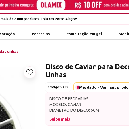
coração
Pedrarias
Esmaltação em gel
Manic
 das unhas
Disco de Caviar para Dec
Unhas
Adicionar aos favoritos
Mix da Jo - Ver mais prod
Código:
5329
DISCO DE PEDRARIAS
MODELO: CAVIAR
DIAMETRO DO DISCO: 6CM
Saiba mais