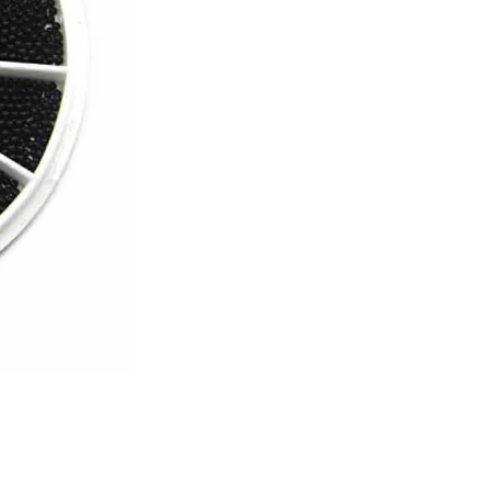
Nossa Loja já atua há mais de 10 anos no mer
Agilidade no envio: Enviamos o seu pedido 
úteis
Agilidade na entrega: Controle da moviment
encomenda
Atendimento completo, antes e depois de su
*EMITIMOS NOTAS FISCAIS DE TODAS AS V
*NÃO COMPRE DE QUEM VENDE MAIS BARA
SEM PROCEDÊNCIA E SEM GARANTIA OU S
CONTROLE DO PRODUTO VENDIDO.
Todos os produtos vendidos por nossa loja s
checkout para que você não receba materiais