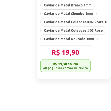
cado.
Caviar de Metal Branco 1mm
em menos de 24h
Caviar de Metal Chumbo 1mm
ação de sua
Caviar de Metal Colecoes #02 Prata 1m
a compra.
Caviar de Metal Colecoes #03 Rose
ENDAS.
Caviar de Metal Dourado 1mm
TO, SEM NOTA,
Caviar de Metal Ouro e Prata 1mm
EM QUALQUER
R$ 19,90
Caviar de Metal Ouro, Prata e Rose 1m
ão conferidos no
 danificados.
R$ 19,30
no PIX
Caviar de Metal Colecoes - #10 6 Cores
Caviar de Metal Colecoes #61 Preto 1m
Caviar de Metal Ouro, Prata, Rose e C
Caviar de Metal Preto e Branco 1mm