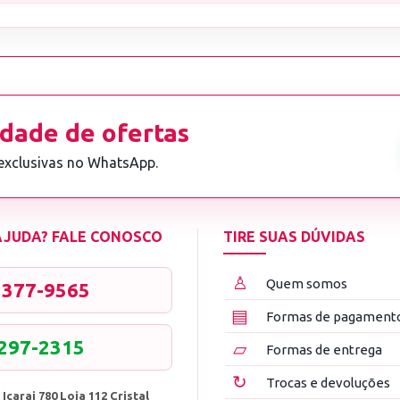
dade de ofertas
 exclusivas no WhatsApp.
 AJUDA? FALE CONOSCO
TIRE SUAS DÚVIDAS
♙
Quem somos
3377-9565
▤
Formas de pagament
8297-2315
▱
Formas de entrega
↻
Trocas e devoluções
 Icarai 780 Loja 112 Cristal