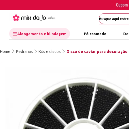
Alongamento e blindagem
Pó cromado
De
Home
Pedrarias
Kits e discos
Disco de caviar para decoração