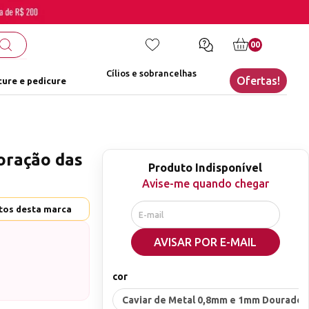
00
Cílios e sobrancelhas
Ofertas!
ure e pedicure
oração das
Produto Indisponível
Avise-me quando chegar
utos desta marca
AVISAR POR E-MAIL
cor
Caviar de Metal 0,8mm e 1mm Dourado