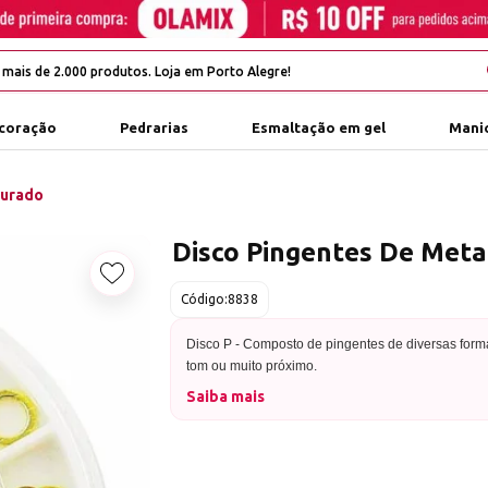
coração
Pedrarias
Esmaltação em gel
Manic
ourado
Disco Pingentes De Met
Adicionar aos favoritos
Código:
8838
Disco P - Composto de pingentes de diversas for
tom ou muito próximo.
Saiba mais