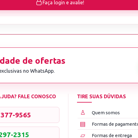
Faça login e avalie!
dade de ofertas
 exclusivas no WhatsApp.
 AJUDA? FALE CONOSCO
TIRE SUAS DÚVIDAS
♙
Quem somos
3377-9565
▤
Formas de pagament
8297-2315
▱
Formas de entrega