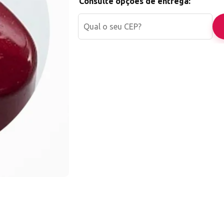
Consulte opções de entrega:
Nossa Loja já atua há mais de 10 anos no mer
Agilidade no envio: Enviamos o seu pedido 
úteis
Agilidade na entrega: Controle da moviment
encomenda
Atendimento completo, antes e depois de su
*EMITIMOS NOTAS FISCAIS DE TODAS AS V
*NÃO COMPRE DE QUEM VENDE MAIS BARA
SEM PROCEDÊNCIA E SEM GARANTIA OU S
CONTROLE DO PRODUTO VENDIDO.
Todos os produtos vendidos por nossa loja s
checkout para que você não receba materiais