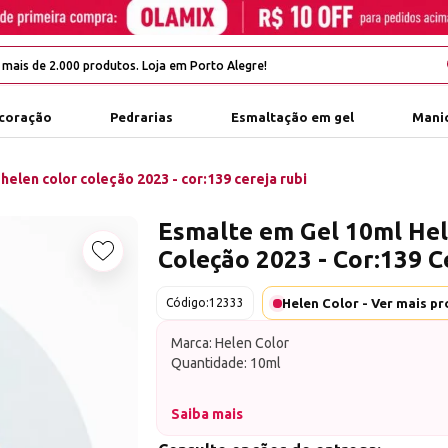
coração
Pedrarias
Esmaltação em gel
Manic
helen color coleção 2023 - cor:139 cereja rubi
Esmalte em Gel 10ml Hel
Coleção 2023 - Cor:139 C
Adicionar aos favoritos
Código:
12333
Marca: Helen Color
Quantidade: 10ml
Coleção 2023, 10 cores incríveis pra você es
Saiba mais