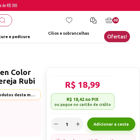
00
Cílios e sobrancelhas
Ofertas!
ure e pedicure
en Color
ereja Rubi
R$ 18,99
Helen Color - Ver mais produtos desta marca
R$ 18,42
no PIX
Adicionar a cesta
colher!