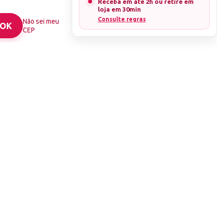
Receba em até 2h ou retire em
cado.
loja em 30min
em menos de 24h
Consulte regras
Não sei meu
CEP
ação de sua
a compra.
ENDAS.
TO, SEM NOTA,
EM QUALQUER
ão conferidos no
 danificados.