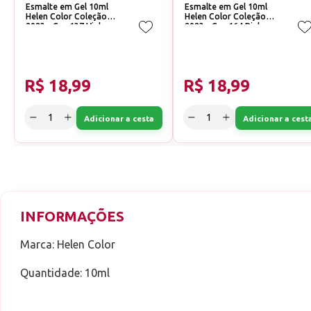
Esmalte em Gel 10ml
Esmalte em Gel 10ml
Helen Color Coleção
Helen Color Coleção
2023 - Cor:137 Vinho
2023 - Cor:164 Pink
Tannat
avermelhado
R$ 18,99
R$ 18,99
Adicionar a cesta
Adicionar a cest
INFORMAÇÕES
Marca: Helen Color
Quantidade: 10ml