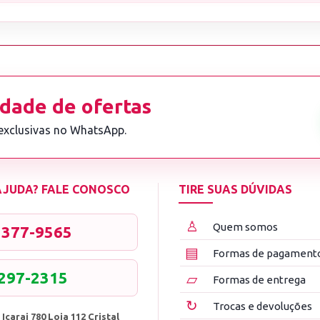
dade de ofertas
 exclusivas no WhatsApp.
 AJUDA? FALE CONOSCO
TIRE SUAS DÚVIDAS
♙
Quem somos
3377-9565
▤
Formas de pagament
8297-2315
▱
Formas de entrega
↻
Trocas e devoluções
 Icarai 780 Loja 112 Cristal