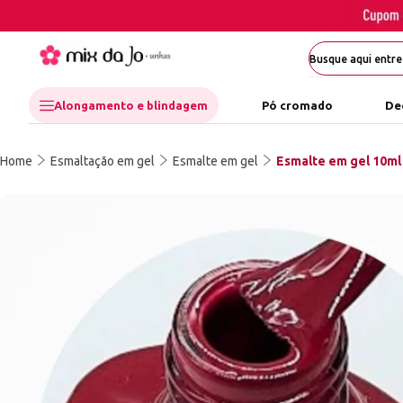
Alongamento e blindagem
Pó cromado
De
Home
Esmaltação em gel
Esmalte em gel
Esmalte em gel 10ml 