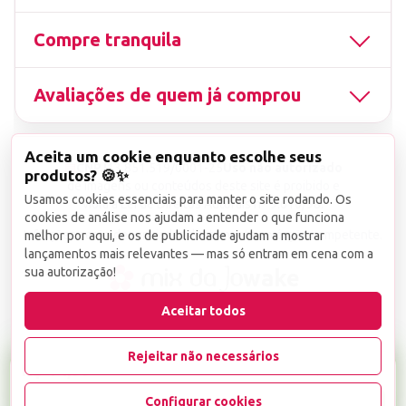
Compre tranquila
Avaliações de quem já comprou
Aceita um cookie enquanto escolhe seus
▤
CNPJ
13.851.519/0001-25
Uso não autorizado
produtos? 🍪✨
de imagens ou conteúdos deste site é proibido e
Usamos cookies essenciais para manter o site rodando. Os
viola a Lei de Direitos Autorais nº 9.610/98.
cookies de análise nos ajudam a entender o que funciona
Infrações serão denunciadas diretamente ao órgão competente.
melhor por aqui, e os de publicidade ajudam a mostrar
lançamentos mais relevantes — mas só entram em cena com a
sua autorização!
wake
Aceitar todos
Rejeitar não necessários
R$ 14,99
R$ 19,99
25% OFF
Configurar cookies