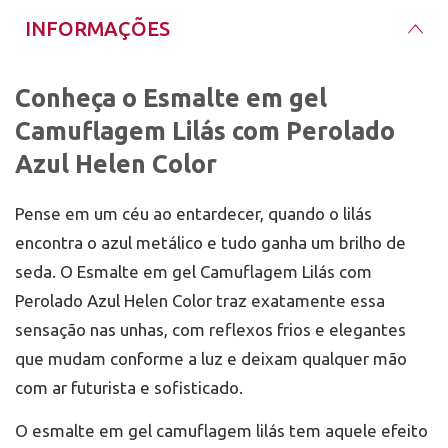
preferência.
perolado azul
Deposite uma camada fina do Esmalte em gel
INFORMAÇÕES
Camuflagem Lilás com Perolado Azul Helen Color,
Para manter o efeito metálico bonito por mais
espalhando com movimentos suaves e controlando
tempo, oriente suas clientes a evitar produtos de
bem o produto nas laterais.
limpeza agressivos sem luvas e a aplicar óleo de
Cure em cabine UV ou LED por no mínimo 60
Conheça o Esmalte em gel
cutículas todos os dias. Na remoção, prefira
segundos.
técnicas adequadas para géis, preservando a lâmina
Camuflagem Lilás com Perolado
Se quiser um efeito mais intenso e profundo,
natural e evitando lixamento excessivo. Armazene o
aplique uma segunda camada fina e cure novamente
frasco em local fresco, longe da luz direta, para
Azul Helen Color
por no mínimo 60 segundos.
conservar a estabilidade do esmalte em gel
Finalize com top coat em gel, selando as pontas e
camuflagem lilás.
levando à cabine pelo mesmo tempo para garantir
Pense em um céu ao entardecer, quando o lilás
brilho espelhado e proteção.
encontra o azul metálico e tudo ganha um brilho de
seda. O Esmalte em gel Camuflagem Lilás com
Perolado Azul Helen Color traz exatamente essa
sensação nas unhas, com reflexos frios e elegantes
que mudam conforme a luz e deixam qualquer mão
com ar futurista e sofisticado.
O esmalte em gel camuflagem lilás tem aquele efeito