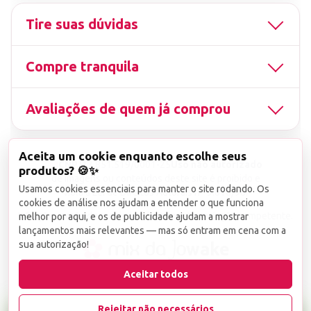
Tire suas dúvidas
Compre tranquila
Avaliações de quem já comprou
Aceita um cookie enquanto escolhe seus
▤
CNPJ
13.851.519/0001-25
Uso não autorizado
produtos? 🍪✨
de imagens ou conteúdos deste site é proibido e
Usamos cookies essenciais para manter o site rodando. Os
viola a Lei de Direitos Autorais nº 9.610/98.
cookies de análise nos ajudam a entender o que funciona
Infrações serão denunciadas diretamente ao órgão competente.
melhor por aqui, e os de publicidade ajudam a mostrar
lançamentos mais relevantes — mas só entram em cena com a
sua autorização!
wake
Aceitar todos
Rejeitar não necessários