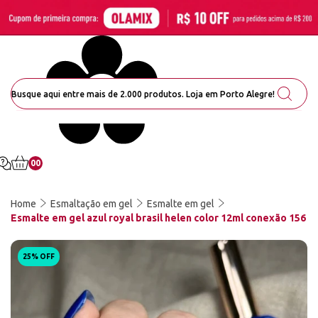
00
Home
Esmaltação em gel
Esmalte em gel
Esmalte em gel azul royal brasil helen color 12ml conexão 156
25% OFF