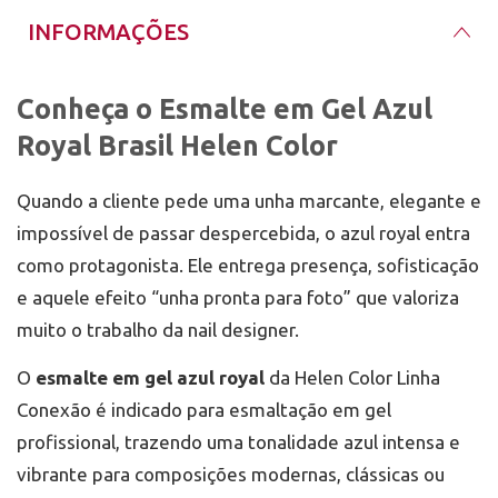
orientação do fabricante da base.
Mantenha o frasco sempre bem fechado, em
INFORMAÇÕES
Aplique o esmalte em gel em camadas finas e
temperatura ambiente e longe da luz solar, luz UV
uniformes, evitando encostar na pele e nas
ou calor excessivo. A exposição à luz pode alterar a
cutículas para reduzir riscos de descolamento e
textura do produto e comprometer o desempenho
sensibilização.
na aplicação.
Conheça o Esmalte em Gel Azul
Após o uso, limpe o excesso de produto do bocal
antes de fechar. Esse cuidado evita acúmulo,
Royal Brasil Helen Color
Faça a secagem em cabine LED/UV e, se necessário,
contaminação e dificuldade para abrir o frasco nos
repita a aplicação para intensificar a cobertura.
próximos atendimentos.
Garanta o seu na Mix da Jo
Quando a cliente pede uma unha marcante, elegante e
Finalize com top coat compatível, sele bem a borda
livre e faça a cura completa em cabine.
Compre com quem entende de unhas desde 2011. Na
impossível de passar despercebida, o azul royal entra
Mix da Jo
,somos especialistas em esmalte em gel
como protagonista. Ele entrega presença, sofisticação
com a maior variedade de todo o Rio Grande do sul.
e aquele efeito “unha pronta para foto” que valoriza
muito o trabalho da nail designer.
O
esmalte em gel azul royal
da Helen Color Linha
Conexão é indicado para esmaltação em gel
profissional, trazendo uma tonalidade azul intensa e
vibrante para composições modernas, clássicas ou