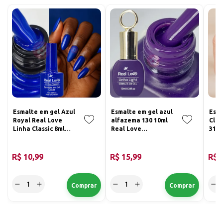
Esmalte em gel Azul
Esmalte em gel azul
Esma
Royal Real Love
alfazema 130 10ml
Clar
Linha Classic 8ml
Real Love
31 R
033
Chaveirinho
R$ 10,99
R$ 15,99
R$ 