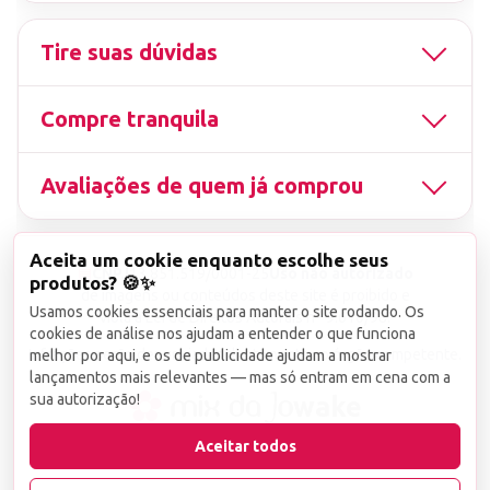
Tire suas dúvidas
Compre tranquila
Avaliações de quem já comprou
Aceita um cookie enquanto escolhe seus
▤
CNPJ
13.851.519/0001-25
Uso não autorizado
produtos? 🍪✨
de imagens ou conteúdos deste site é proibido e
Usamos cookies essenciais para manter o site rodando. Os
viola a Lei de Direitos Autorais nº 9.610/98.
cookies de análise nos ajudam a entender o que funciona
Infrações serão denunciadas diretamente ao órgão competente.
melhor por aqui, e os de publicidade ajudam a mostrar
lançamentos mais relevantes — mas só entram em cena com a
sua autorização!
wake
Aceitar todos