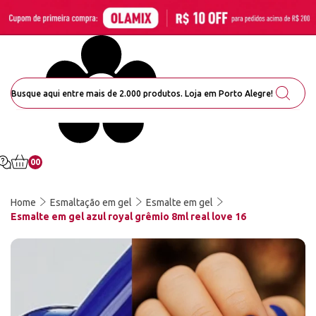
00
Home
Esmaltação em gel
Esmalte em gel
Esmalte em gel azul royal grêmio 8ml real love 16