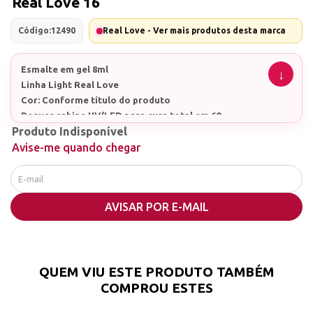
Real Love 16
Código:
12490
Real Love - Ver mais produtos desta marca
Esmalte em gel 8ml
Linha Light Real Love
Cor: Conforme título do produto
Requer cabine UV/LED para cura total em 60
segundos
Produto Indisponível
Avise-me quando chegar
Confira as demais cores da coleção
AVISAR POR E-MAIL
QUEM VIU ESTE PRODUTO TAMBÉM
COMPROU ESTES