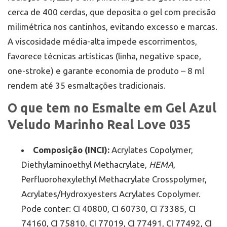
cerca de 400 cerdas, que deposita o gel com precisão
milimétrica nos cantinhos, evitando excesso e marcas.
A viscosidade média-alta impede escorrimentos,
favorece técnicas artísticas (linha, negative space,
one-stroke) e garante economia de produto – 8 ml
rendem até 35 esmaltações tradicionais.
O que tem no Esmalte em Gel Azul
Veludo Marinho Real Love 035
Composição (INCI):
Acrylates Copolymer,
Diethylaminoethyl Methacrylate,
HEMA
,
Perfluorohexylethyl Methacrylate Crosspolymer,
Acrylates/Hydroxyesters Acrylates Copolymer.
Pode conter: CI 40800, CI 60730, CI 73385, CI
74160, CI 75810, CI 77019, CI 77491, CI 77492, CI