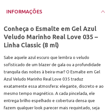
ao manusear produtos de limpeza agressivos para
preservar o brilho. Para remoção segura, utilize
Leve o Azul Veludo Marinho para
INFORMAÇÕES
solução soak-off ou broca extra fina (faixa amarela
Sua Coleção – Compre Agora!
ou vermelha) em velocidade controlada.
Garanta já o Esmalte em Gel Azul Veludo Marinho
Real Love 035 e transforme cada unha em sinônimo
Conheça o Esmalte em Gel Azul
de elegância profunda. Motoboy em até 2 h para
Veludo Marinho Real Love 035 –
Porto Alegre e região; envios para todo o Brasil via
transportadora. Visite nossa loja física perto do
Linha Classic (8 ml)
Barra Shopping e descubra milhares de géis
profissionais desde 2011. Mix da Jo: expertise que
eleva cada pincelada!
Sabe aquele azul escuro que lembra o veludo
sofisticado de um blazer de gala ou a profundidade
tranquila das noites à beira-mar? O Esmalte em Gel
Azul Veludo Marinho Real Love 035 traduz
exatamente essa atmosfera: elegante, discreto e ao
mesmo tempo magnético. A cada pincelada, ele
entrega brilho espelhado e cobertura densa que
fazem qualquer look parecer mais requintado, seja