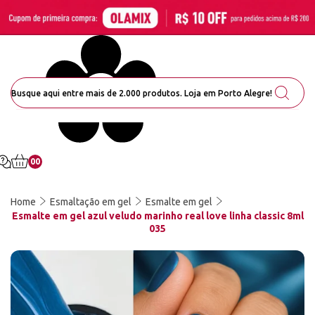
00
Home
Esmaltação em gel
Esmalte em gel
Esmalte em gel azul veludo marinho real love linha classic 8ml
035