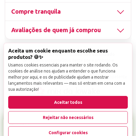
Compre tranquila
Avaliações de quem já comprou
Aceita um cookie enquanto escolhe seus
▤
CNPJ
13.851.519/0001-25
Uso não autorizado
produtos? 🍪✨
de imagens ou conteúdos deste site é proibido e
Usamos cookies essenciais para manter o site rodando. Os
viola a Lei de Direitos Autorais nº 9.610/98.
cookies de análise nos ajudam a entender o que funciona
Infrações serão denunciadas diretamente ao órgão competente.
melhor por aqui, e os de publicidade ajudam a mostrar
lançamentos mais relevantes — mas só entram em cena com a
sua autorização!
wake
Aceitar todos
Rejeitar não necessários
R$ 10,99
Configurar cookies
-
+
1
Favoritar
Adicionar ao carrinho