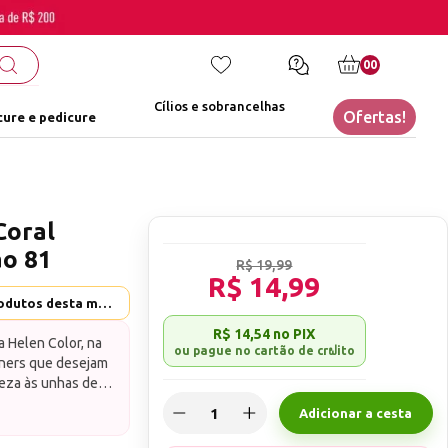
00
Cílios e sobrancelhas
Ofertas!
ure e pedicure
Coral
ão 81
R$ 19,99
R$ 14,99
Helen Color - Ver mais produtos desta marca
R$ 14,54
no PIX
 Helen Color, na
gners que desejam
veza às unhas de
cobertura
Adicionar a cesta
 que destaca a