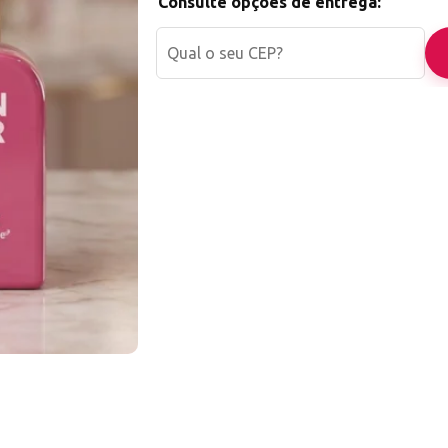
Consulte opções de entrega:
Esmalte em gel Real Love