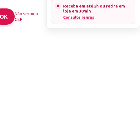
Receba em até 2h ou retire em
loja em 30min
Não sei meu
Consulte regras
CEP