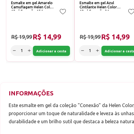
Esmalte em gel Amarelo
Esmalte em gel Azul
Camuflagem Helen Color
Cintilante Helen Color
12ml Conexão 154
12ml Conexão 31
R$ 14,99
R$ 14,99
R$ 19,99
R$ 19,99
Adicionar a cesta
Adicionar a cest
INFORMAÇÕES
Este esmalte em gel da coleção "Conexão" da Helen Color
proporcionar um toque de naturalidade e leveza às unhas 
durabilidade e um brilho sutil que destaca a beleza natur