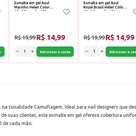
Esmalte em gel Azul
Esmalte em gel Azul
Marinho Helen Color
Royal Brasil Helen Color
12ml Conexão 183
12ml Conexão 156
R$ 14,99
R$ 14,99
R$ 19,99
R$ 19,99
a
Adicionar a cesta
Adicionar a ce
, na tonalidade Camuflagem, Ideal para nail designers que de
de suas clientes, este esmalte em gel oferece cobertura unifo
al de cada mão.