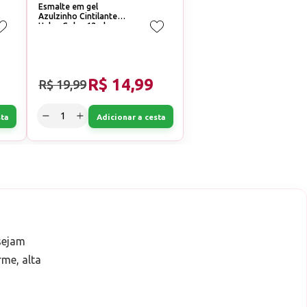
Esmalte em gel
Azulzinho Cintilante
Helen Color 12ml
Conexão 64
R$ 14,99
R$ 19,99
sta
Adicionar a cesta
sejam
rme, alta