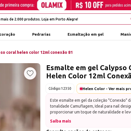
coração
Pedrarias
Esmaltação em gel
Manic
so coral helen color 12ml conexão 81
Esmalte em gel Calypso 
Helen Color 12ml Conex
Adicionar aos favoritos
Código:
12350
Este esmalte em gel da coleção "Conexão" da
tonalidade Camuflagem, Ideal para nail desi
proporcionar um toque de naturalidade e le
suas clientes, este esmalte em gel oferece 
Saiba mais
uniforme, alta durabilidade e um brilho sutil
beleza natural de cada mão.