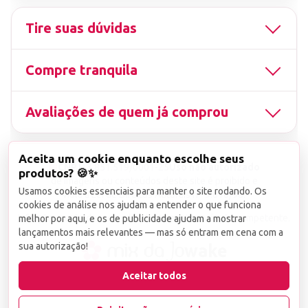
Tire suas dúvidas
Compre tranquila
Avaliações de quem já comprou
Aceita um cookie enquanto escolhe seus
▤
CNPJ
13.851.519/0001-25
Uso não autorizado
produtos? 🍪✨
de imagens ou conteúdos deste site é proibido e
Usamos cookies essenciais para manter o site rodando. Os
viola a Lei de Direitos Autorais nº 9.610/98.
cookies de análise nos ajudam a entender o que funciona
Infrações serão denunciadas diretamente ao órgão competente.
melhor por aqui, e os de publicidade ajudam a mostrar
lançamentos mais relevantes — mas só entram em cena com a
sua autorização!
wake
Aceitar todos