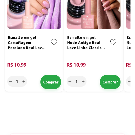
Esmalte em gel
Esmalte em gel
Esma
Camuflagem
Nude Antigo Real
Nude
Perolado Real Love
Love Linha Classic
Love
Linha Classic 8ml
8ml 014
8ml 
065
R$ 10,99
R$ 10,99
R$ 