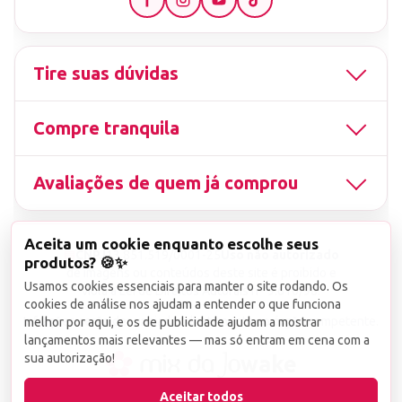
Tire suas dúvidas
Compre tranquila
Avaliações de quem já comprou
Aceita um cookie enquanto escolhe seus
▤
CNPJ
13.851.519/0001-25
Uso não autorizado
produtos? 🍪✨
de imagens ou conteúdos deste site é proibido e
Usamos cookies essenciais para manter o site rodando. Os
viola a Lei de Direitos Autorais nº 9.610/98.
cookies de análise nos ajudam a entender o que funciona
Infrações serão denunciadas diretamente ao órgão competente.
melhor por aqui, e os de publicidade ajudam a mostrar
lançamentos mais relevantes — mas só entram em cena com a
sua autorização!
wake
Aceitar todos