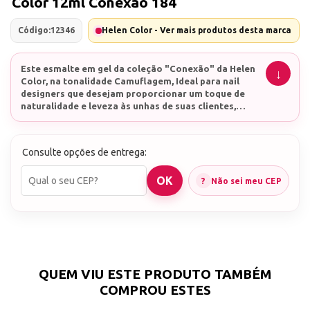
Color 12ml Conexão 184
Código:
12346
Helen Color - Ver mais produtos desta marca
Este esmalte em gel da coleção "Conexão" da Helen
Color, na tonalidade Camuflagem, Ideal para nail
designers que desejam proporcionar um toque de
naturalidade e leveza às unhas de suas clientes,
este esmalte em gel oferece cobertura uniforme,
Esmalte em gel Real Love
alta durabilidade e um brilho sutil que destaca a
beleza natural de cada mão.
Consulte opções de entrega:
Não sei meu CEP
QUEM VIU ESTE PRODUTO TAMBÉM
COMPROU ESTES