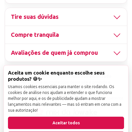
Tire suas dúvidas
Compre tranquila
Avaliações de quem já comprou
Aceita um cookie enquanto escolhe seus
▤
CNPJ
13.851.519/0001-25
Uso não autorizado
produtos? 🍪✨
de imagens ou conteúdos deste site é proibido e
Usamos cookies essenciais para manter o site rodando. Os
viola a Lei de Direitos Autorais nº 9.610/98.
cookies de análise nos ajudam a entender o que funciona
Infrações serão denunciadas diretamente ao órgão competente.
melhor por aqui, e os de publicidade ajudam a mostrar
lançamentos mais relevantes — mas só entram em cena com a
sua autorização!
wake
Aceitar todos