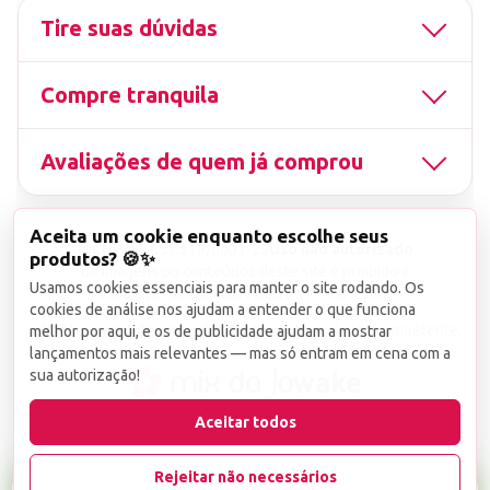
Tire suas dúvidas
Compre tranquila
Avaliações de quem já comprou
Aceita um cookie enquanto escolhe seus
▤
CNPJ
13.851.519/0001-25
Uso não autorizado
produtos? 🍪✨
de imagens ou conteúdos deste site é proibido e
Usamos cookies essenciais para manter o site rodando. Os
viola a Lei de Direitos Autorais nº 9.610/98.
cookies de análise nos ajudam a entender o que funciona
Infrações serão denunciadas diretamente ao órgão competente.
melhor por aqui, e os de publicidade ajudam a mostrar
lançamentos mais relevantes — mas só entram em cena com a
sua autorização!
wake
Aceitar todos
Rejeitar não necessários