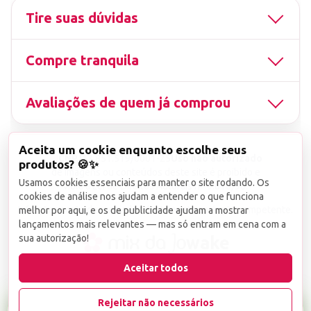
Tire suas dúvidas
Compre tranquila
Avaliações de quem já comprou
Aceita um cookie enquanto escolhe seus
▤
CNPJ
13.851.519/0001-25
Uso não autorizado
produtos? 🍪✨
de imagens ou conteúdos deste site é proibido e
Usamos cookies essenciais para manter o site rodando. Os
viola a Lei de Direitos Autorais nº 9.610/98.
cookies de análise nos ajudam a entender o que funciona
Infrações serão denunciadas diretamente ao órgão competente.
melhor por aqui, e os de publicidade ajudam a mostrar
lançamentos mais relevantes — mas só entram em cena com a
sua autorização!
wake
Aceitar todos
Rejeitar não necessários