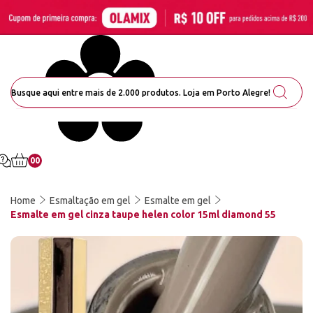
00
Home
Esmaltação em gel
Esmalte em gel
Esmalte em gel cinza taupe helen color 15ml diamond 55