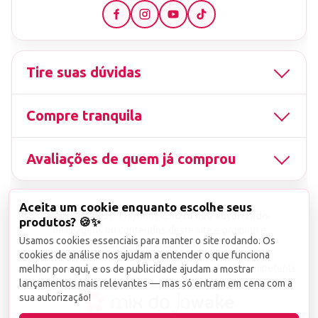
Tire suas dúvidas
Compre tranquila
Avaliações de quem já comprou
Aceita um cookie enquanto escolhe seus
▤
CNPJ
13.851.519/0001-25
Uso não autorizado
produtos? 🍪✨
de imagens ou conteúdos deste site é proibido e
Usamos cookies essenciais para manter o site rodando. Os
viola a Lei de Direitos Autorais nº 9.610/98.
cookies de análise nos ajudam a entender o que funciona
Infrações serão denunciadas diretamente ao órgão competente.
melhor por aqui, e os de publicidade ajudam a mostrar
lançamentos mais relevantes — mas só entram em cena com a
sua autorização!
wake