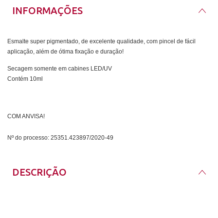
INFORMAÇÕES
Esmalte super pigmentado, de excelente qualidade, com pincel de fácil
aplicação, além de ótima fixação e duração!
Secagem somente em cabines LED/UV
Contém 10ml
COM ANVISA!
Nº do processo: 25351.423897/2020-49
DESCRIÇÃO
Esmalte super pigmentado, de excelente qualidade, com pincel de fácil
aplicação, além de ótima fixação e duração!