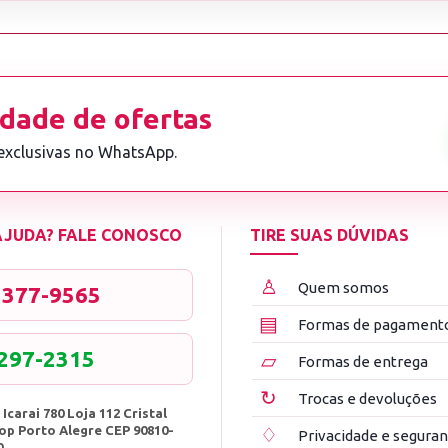
dade de ofertas
 exclusivas no WhatsApp.
 AJUDA? FALE CONOSCO
TIRE SUAS DÚVIDAS
♙
Quem somos
3377-9565
▤
Formas de pagament
8297-2315
▱
Formas de entrega
↻
Trocas e devoluções
 Icarai 780 Loja 112 Cristal
op Porto Alegre CEP 90810-
♢
Privacidade e segura
0