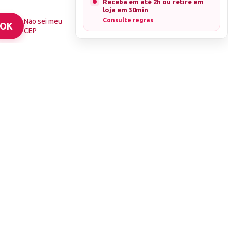
Receba em até 2h ou retire em
loja em 30min
Consulte regras
Não sei meu
CEP