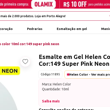
coração
Pedrarias
Esmaltação em gel
Manic
 color 10ml cor:149 super pink neon
Esmalte em Gel Helen Co
Cor:149 Super Pink Neon
Adicionar aos favoritos
Código:
11895
Marca: Helen Color
Quantidade: 10ml
Saiba mais