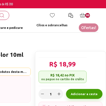
00
Cílios e sobrancelhas
Ofertas!
ure e pedicure
lor 10ml
R$ 18,99
Helen Color - Ver mais produtos desta marca
R$ 18,42
no PIX
Adicionar a cesta