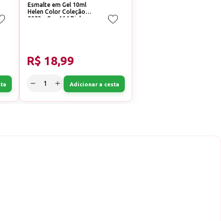
Esmalte em Gel 10ml
Helen Color Coleção
2023 - Cor:164 Pink
avermelhado
R$ 18,99
sta
Adicionar a cesta