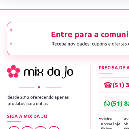
Entre para a comuni
Receba novidades, cupons e ofertas
PRECISA DE
☎
(51) 
♥
desde 2012 oferecendo apenas
(51) 
produtos para unhas
SIGA A MIX DA JO
⌖
Visite
Av.
nossa loja
Sh
fisica:
00